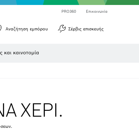
Μετρητές γωνιών και μετρητές κλίσεων
Μετρητές αποστάσεων με λέιζερ
PRO360
Επικοινωνία
Αναζήτηση εμπόρου
Σέρβις επισκευής
ς και καινοτομία
Α ΧΕΡΙ.
ώσεων.