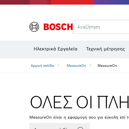
Θερμικές κάμερες και θερμικοί ανιχνευτές
Αναζήτηση
Ηλεκτρικά Εργαλεία
Τεχνική μέτρησης
Αρχική σελίδα
MeasureOn
MeasureOn
ΟΛΕΣ ΟΙ ΠΛΗ
MeasureOn είναι η εφαρμογή σου για εύκολη επί 