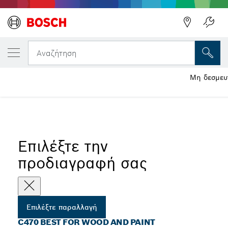
Η ΕΠΙΛΕΓΜΈΝΗ ΠΑΡΑΛΛΑΓΉ ΣΑΣ
C470 Best for Wood and Paint
Αναζήτηση
Γυαλόχαρτο C470 Best for Wood and Paint για Starlock AUZ
Μη δεσμευτ
...
70 G
Επιλέξτε την
προδιαγραφή σας
Επιλέξτε παραλλαγή
C470 BEST FOR WOOD AND PAINT