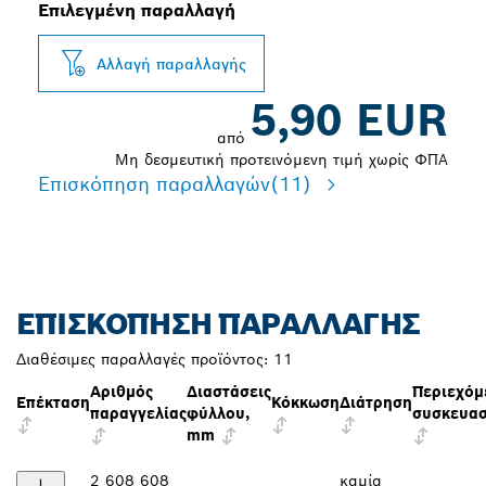
Επιλεγμένη παραλλαγή
Αλλαγή παραλλαγής
5,90 EUR
από
Μη δεσμευτική προτεινόμενη τιμή χωρίς ΦΠΑ
Επισκόπηση παραλλαγών
(11)
ΕΠΙΣΚΌΠΗΣΗ ΠΑΡΑΛΛΑΓΉΣ
Διαθέσιμες παραλλαγές προϊόντος:
11
Αριθμός
Διαστάσεις
Περιεχόμ
Επέκταση
Κόκκωση
Διάτρηση
παραγγελίας
φύλλου,
συσκευασ
mm
2 608 608
καμία