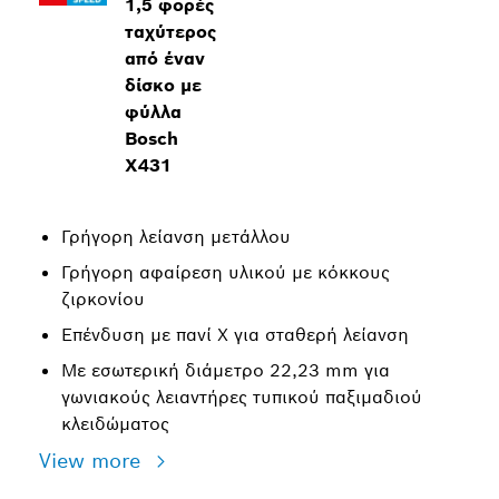
1,5 φορές
ταχύτερος
από έναν
δίσκο με
φύλλα
Bosch
X431
Γρήγορη λείανση μετάλλου
Γρήγορη αφαίρεση υλικού με κόκκους
ζιρκονίου
Επένδυση με πανί X για σταθερή λείανση
Με εσωτερική διάμετρο 22,23 mm για
γωνιακούς λειαντήρες τυπικού παξιμαδιού
κλειδώματος
View more