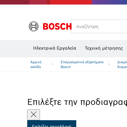
Θερμικές κάμερες και θερμικοί ανιχνευτές
Αναζήτηση
Ηλεκτρικά Εργαλεία
Τεχνική μέτρησης
Αρχική
Επαγγελματικά εξαρτήματα
Διαμα
σελίδα
Bosch
διαμα
Επιλέξτε την προδιαγρα
Επιλέξτε παραλλαγή