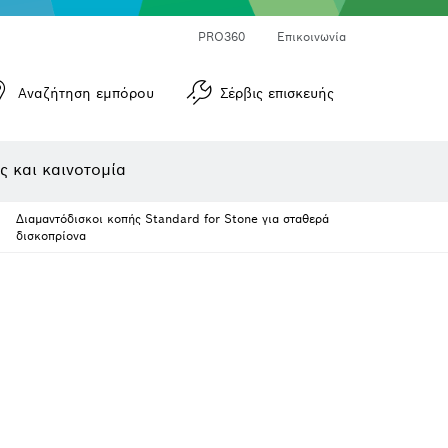
Μετρητές γωνιών και μετρητές κλίσεων
Μετρητές αποστάσεων με λέιζερ
PRO360
Επικοινωνία
Αναζήτηση εμπόρου
Σέρβις επισκευής
ς και καινοτομία
Διαμαντόδισκοι κοπής Standard for Stone για σταθερά
δισκοπρίονα