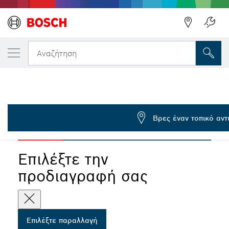
Η ΕΠΙΛΕΓΜΈΝΗ ΠΑΡΑΛΛΑΓΉ ΣΑΣ
Διαμαντόδισκος κοπής EXPERT HardCerami
Αναζήτηση
2 608 900 652
Διαμαντόδισκος κοπής EXPERT Hard Ceramic για μίνι
...
γωνιακούς λειαντήρες, εσωτερική διάμετρος 10 mm
Βρες έναν τοπικό αν
EXPERT
Επιλέξτε την
προδιαγραφή σας
Επιλέξτε παραλλαγή