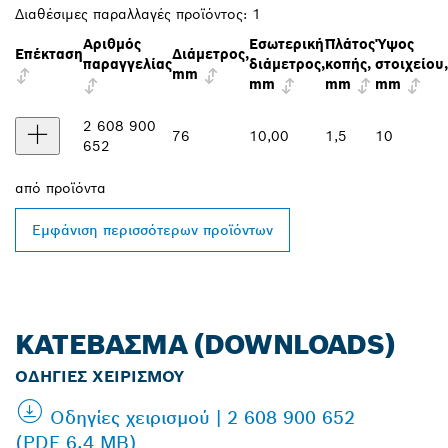
Διαθέσιμες παραλλαγές προϊόντος:
1
Αριθμός
Εσωτερική
Πλάτος
Ύψος
Επέκταση
Διάμετρος,
παραγγελίας
διάμετρος,
κοπής,
στοιχείου,
mm
mm
mm
mm
2 608 900
76
10,00
1,5
10
652
από
προϊόντα
Εμφάνιση περισσότερων προϊόντων
ΚΑΤΈΒΑΣΜΑ (DOWNLOADS)
ΟΔΗΓΊΕΣ ΧΕΙΡΙΣΜΟΎ
Οδηγίες χειρισμού | 2 608 900 652
(PDF 6.4 MB)