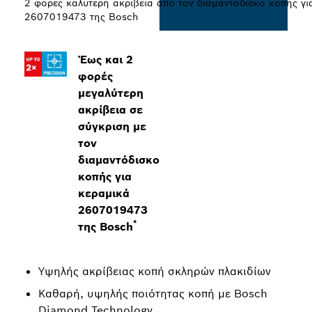
2 φορές καλύτερη ακρίβεια από τον διαμαντόδισκο κοπής γι
2607019473 της Bosch
Έως και 2
φορές
μεγαλύτερη
ακρίβεια σε
σύγκριση με
τον
διαμαντόδισκο
κοπής για
κεραμικά
2607019473
*
της Bosch
Υψηλής ακρίβειας κοπή σκληρών πλακιδίων
Καθαρή, υψηλής ποιότητας κοπή με Bosch
Diamond Technology