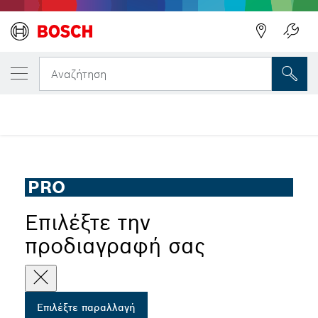
Η ΕΠΙΛΕΓΜΈΝΗ ΠΑΡΑΛΛΑΓΉ ΣΑΣ
Διαμαντόδισκος κοπής PRO Multi Material
Αναζήτηση
Διαμαντόδισκος κοπής PRO Multi Material για μικρούς
...
γωνιακούς λειαντήρες, X-Lock
PRO
Επιλέξτε την
προδιαγραφή σας
Επιλέξτε παραλλαγή