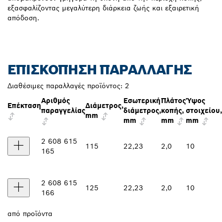
εξασφαλίζοντας μεγαλύτερη διάρκεια ζωής και εξαιρετική
απόδοση.
ΕΠΙΣΚΌΠΗΣΗ ΠΑΡΑΛΛΑΓΉΣ
Διαθέσιμες παραλλαγές προϊόντος:
2
Αριθμός
Εσωτερική
Πλάτος
Ύψος
Επέκταση
Διάμετρος,
παραγγελίας
διάμετρος,
κοπής,
στοιχείου,
mm
mm
mm
mm
2 608 615
115
22,23
2,0
10
165
2 608 615
125
22,23
2,0
10
166
από
προϊόντα