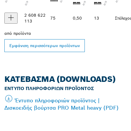
mm
mm
mm
2 608 622
75
0,50
13
Στέλεχο
113
από
προϊόντα
Εμφάνιση περισσότερων προϊόντων
ΚΑΤΈΒΑΣΜΑ (DOWNLOADS)
ΈΝΤΥΠΟ ΠΛΗΡΟΦΟΡΙΏΝ ΠΡΟΪΌΝΤΟΣ
Έντυπο πληροφοριών προϊόντος |
Δισκοειδής βούρτσα PRO Metal heavy (PDF)
ΒΡΕΣ ΈΝΑΝ