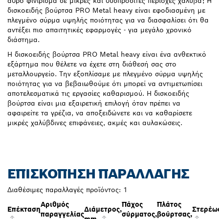
αδρό φινίρισμα σε μικρές και δυσπρόσιτες περιοχές χάλυβα; Η
δισκοειδής βούρτσα PRO Metal heavy είναι εφοδιασμένη με
πλεγμένο σύρμα υψηλής ποιότητας για να διασφαλίσει ότι θα
αντέξει πιο απαιτητικές εφαρμογές - για μεγάλο χρονικό
διάστημα.
Η δισκοειδής βούρτσα PRO Metal heavy είναι ένα ανθεκτικό
εξάρτημα που θέλετε να έχετε στη διάθεσή σας στο
μεταλλουργείο. Την εξοπλίσαμε με πλεγμένο σύρμα υψηλής
ποιότητας για να βεβαιωθούμε ότι μπορεί να αντιμετωπίσει
αποτελεσματικά τις εργασίες καθαρισμού. Η δισκοειδής
βούρτσα είναι μια εξαιρετική επιλογή όταν πρέπει να
αφαιρείτε τα γρέζια, να αποξειδώνετε και να καθαρίσετε
μικρές χαλύβδινες επιφάνειες, ακμές και αυλακώσεις.
ΕΠΙΣΚΌΠΗΣΗ ΠΑΡΑΛΛΑΓΉΣ
Διαθέσιμες παραλλαγές προϊόντος:
1
Αριθμός
Πάχος
Πλάτος
Επέκταση
Διάμετρος,
Στερέω
παραγγελίας
σύρματος,
βούρτσας,