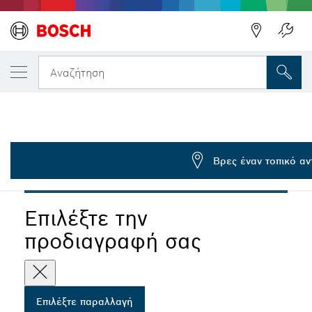
Η ΕΠΙΛΕΓΜΈΝΗ ΠΑΡΑΛΛΑΓΉ ΣΑΣ
Δισκοειδής βούρτσα PRO Metal heavy, ευθύ
Αναζήτηση
2 608 622 113
Δισκοειδής βούρτσα PRO Metal heavy με πλεγμένο σύρμα για
...
περιστροφικά και κρουστικά δράπανα/δραπανοκατσάβιδα,
κυλινδρικό στέλεχος
Βρες έναν τοπικό α
PRO
Επιλέξτε την
προδιαγραφή σας
Επιλέξτε παραλλαγή