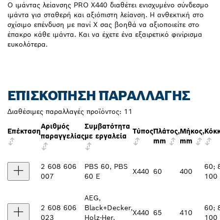
Ο ιμάντας λείανσης PRO X440 διαθέτει ενισχυμένο σύνδεσμο
ιμάντα για σταθερή και αξιόπιστη λείανση. Η ανθεκτική στο
σχίσιμο επένδυση με πανί X σας βοηθά να αξιοποιείτε στο
έπακρο κάθε ιμάντα. Και να έχετε ένα εξαιρετικό φινίρισμα
ευκολότερα.
ΕΠΙΣΚΌΠΗΣΗ ΠΑΡΑΛΛΑΓΉΣ
Διαθέσιμες παραλλαγές προϊόντος:
11
Αριθμός
Συμβατότητα
Επέκταση
Τύπος
Πλάτος,
Μήκος,
Κόκ
παραγγελίας
με εργαλεία
mm
mm
2 608 606
PBS 60, PBS
60; 
X440
60
400
007
60 E
100
AEG,
2 608 606
Black+Decker,
60; 
X440
65
410
023
Holz-Her,
100