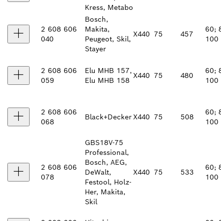
Kress, Metabo
Bosch,
2 608 606
Makita,
60; 
X440
75
457
040
Peugeot, Skil,
100
Stayer
2 608 606
Elu MHB 157,
60; 
X440
75
480
059
Elu MHB 158
100
2 608 606
60; 
Black+Decker
X440
75
508
068
100
GBS18V-75
Professional,
Bosch, AEG,
2 608 606
60; 
DeWalt,
X440
75
533
078
100
Festool, Holz-
Her, Makita,
Skil