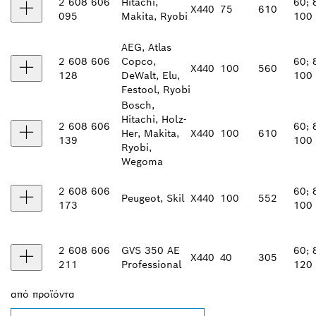
2 608 606
Hitachi,
60; 
X440
75
610
095
Makita, Ryobi
100
AEG, Atlas
2 608 606
Copco,
60; 
X440
100
560
128
DeWalt, Elu,
100
Festool, Ryobi
Bosch,
Hitachi, Holz-
2 608 606
60; 
Her, Makita,
X440
100
610
139
100
Ryobi,
Wegoma
2 608 606
60; 
Peugeot, Skil
X440
100
552
173
100
2 608 606
GVS 350 AE
60; 
X440
40
305
211
Professional
120
από
προϊόντα