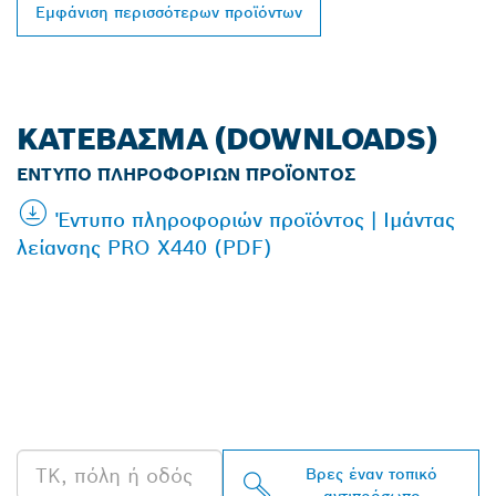
Εμφάνιση περισσότερων προϊόντων
ΚΑΤΈΒΑΣΜΑ (DOWNLOADS)
ΈΝΤΥΠΟ ΠΛΗΡΟΦΟΡΙΏΝ ΠΡΟΪΌΝΤΟΣ
Έντυπο πληροφοριών προϊόντος | Ιμάντας
λείανσης PRO X440 (PDF)
ΒΡΕΣ ΈΝΑΝ
ΑΝΤΙΠΡΌΣΩΠΟ ΤΗΣ
BOSCH PROFESSIONAL
ΣΤΗΝ ΠΕΡΙΟΧΉ ΣΟΥ
Βρες έναν τοπικό