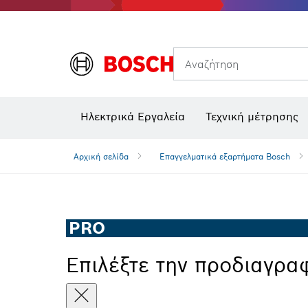
Θερμικές κάμερες και θερμικοί ανιχνευτές
Αναζήτηση
Ηλεκτρικά Εργαλεία
Τεχνική μέτρησης
Αρχική σελίδα
Επαγγελματικά εξαρτήματα Bosch
PRO
Επιλέξτε την προδιαγρα