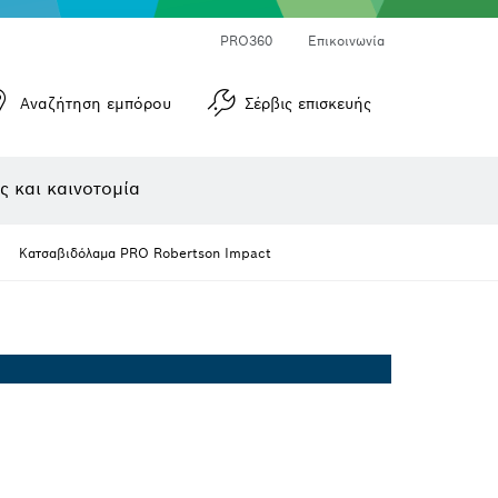
Μετρητές γωνιών και μετρητές κλίσεων
Μετρητές αποστάσεων με λέιζερ
PRO360
Επικοινωνία
Αναζήτηση εμπόρου
Σέρβις επισκευής
ς και καινοτομία
Κατσαβιδόλαμα PRO Robertson Impact