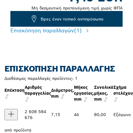
Μη δεσμευτική προτεινόμενη τιμή χωρίς ΦΠΑ
Βρες έναν τοπικό αντιπρόσωπο
Επισκόπηση παραλλαγών
(1)
ΕΠΙΣΚΌΠΗΣΗ ΠΑΡΑΛΛΑΓΉΣ
Διαθέσιμες παραλλαγές προϊόντος:
1
Αριθμός
Μήκος
Συνολικό
Σχήμα
Επέκταση
Διάμετρος,
παραγγελίας
εργασίας,
μήκος,
στελέχου
mm
mm
mm
2 608 584
7,15
44
80,00
Εξάγωνο
676
από
προϊόντα