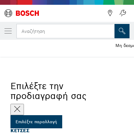
Η ΕΠΙΛΕΓΜΈΝΗ ΠΑΡΑΛΛΑΓΉ ΣΑΣ
Κετσές
Αναζήτηση
Μη δεσμε
...
Κετσές καθαρισμού για τριβεία δέλτα και πολυεργαλεία
Επιλέξτε την
προδιαγραφή σας
Επιλέξτε παραλλαγή
ΚΕΤΣΈΣ