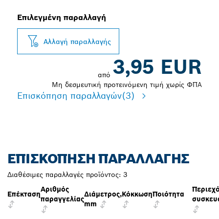
Επιλεγμένη παραλλαγή
Αλλαγή παραλλαγής
3,95 EUR
από
Μη δεσμευτική προτεινόμενη τιμή χωρίς ΦΠΑ
Επισκόπηση παραλλαγών
(3)
ΕΠΙΣΚΌΠΗΣΗ ΠΑΡΑΛΛΑΓΉΣ
Διαθέσιμες παραλλαγές προϊόντος:
3
Αριθμός
Περιεχ
Επέκταση
Διάμετρος,
Κόκκωση
Ποιότητα
παραγγελίας
συσκευ
mm