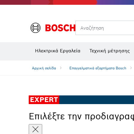
Θερμικές κάμερες και θερμικοί ανιχνευτές
Αναζήτηση
Ηλεκτρικά Εργαλεία
Τεχνική μέτρησης
Αρχική σελίδα
Επαγγελματικά εξαρτήματα Bosch
EXPERT
Επιλέξτε την προδιαγρα