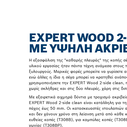
EXPERT WOOD 2-
ΜΕ ΥΨΗΛΉ ΑΚΡΊ
Η εξασφάλιση της "καθαρής πλευράς" της κοπής σ
υλικού εργασίας ήταν πάντα τέχνη ανάμεσα στους τ
ξυλουργούς. Μερικές φορές μπορείτε να γυρίσετε α
ενώ άλλες η ίδια η σέγα μπορεί να κρατηθεί ανάπο
χρησιμοποιήσετε την EXPERT Wood 2-side clean, π
χωρίς σκλήθρες και στις δύο πλευρές, χάρη στις διπ
Με εξαιρετικά αιχμηρά δόντια με τροχισμό ακριβε
EXPERT Wood 2-side clean είναι κατάλληλη για τ
πάχος έως 50 mm. Οι κατασκευαστές ντουλαπιών α
και δεν χάνουν χρόνο στη λείανση μετά από κάθε κ
ευθείες κοπές (T308B), για καμπύλες κοπές (T308
γωνίας (T308BP).