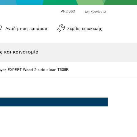
Μετρητές γωνιών και μετρητές κλίσεων
Μετρητές αποστάσεων με λέιζερ
PRO360
Επικοινωνία
Αναζήτηση εμπόρου
Σέρβις επισκευής
ς και καινοτομία
έγας EXPERT Wood 2-side clean T308B