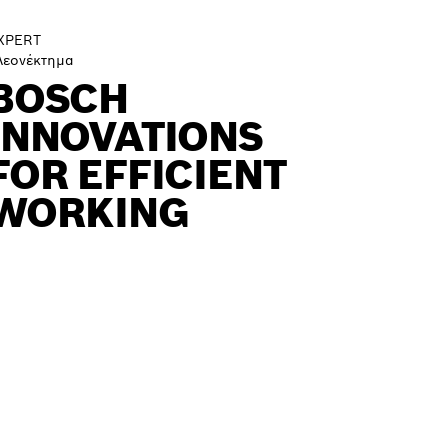
XPERT
λεονέκτημα
BOSCH
INNOVATIONS
FOR EFFICIENT
WORKING