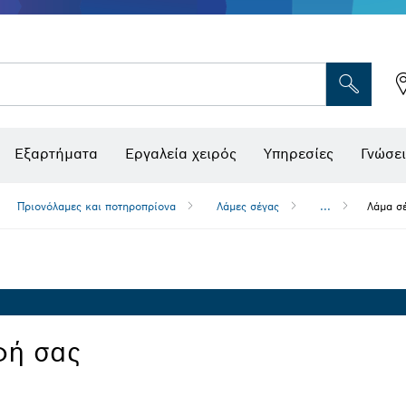
Εξαρτήματα
Εργαλεία χειρός
Υπηρεσίες
Γνώσει
Πριονόλαμες και ποτηροπρίονα
Λάμες σέγας
...
Λάμα σ
φή σας