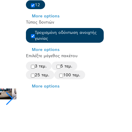
12
More options
Τύπος δοντιών
Τροχισμένη οδόντωση ανοιχτής
γωνίας
More options
Επιλέξτε μέγεθος πακέτου
3 τεμ.
5 τεμ.
25 τεμ.
100 τεμ.
More options