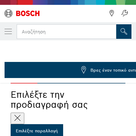
Η ΕΠΙΛΕΓΜΈΝΗ ΠΑΡΑΛΛΑΓΉ ΣΑΣ
Σπαθόλαμα EXPERT ‘Hollow Brick’ S 2243 
Αναζήτηση
2 608 900 418
...
Λάμα EXPERT Hollow Brick S2243HM
Βρες έναν τοπικό αν
EXPERT
Επιλέξτε την
προδιαγραφή σας
Επιλέξτε παραλλαγή