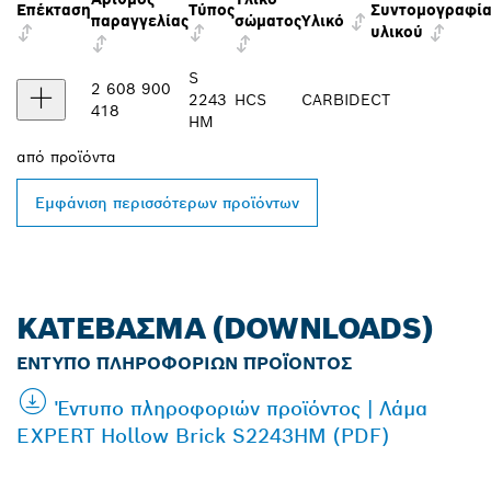
Επέκταση
Τύπος
Συντομογραφί
παραγγελίας
σώματος
Υλικό
υλικού
S
2 608 900
2243
HCS
CARBIDE
CT
418
HM
από
προϊόντα
Εμφάνιση περισσότερων προϊόντων
ΚΑΤΈΒΑΣΜΑ (DOWNLOADS)
ΈΝΤΥΠΟ ΠΛΗΡΟΦΟΡΙΏΝ ΠΡΟΪΌΝΤΟΣ
Έντυπο πληροφοριών προϊόντος | Λάμα
EXPERT Hollow Brick S2243HM (PDF)