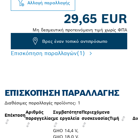
Αλλαγή παραλλαγής
29,65 EUR
Μη δεσμευτική προτεινόμενη τιμή χωρίς ΦΠΑ
Βρες έναν τοπικό αντιπρόσωπο
Επισκόπηση παραλλαγών
(1)
ΕΠΙΣΚΌΠΗΣΗ ΠΑΡΑΛΛΑΓΉΣ
Διαθέσιμες παραλλαγές προϊόντος:
1
Αριθμός
Συμβατότητα
Περιεχόμενα
Επέκταση
παραγγελίας
με εργαλεία
συσκευασίας
Τιμή
Δι
GHO 14,4 V,
GHO 18.0 V,