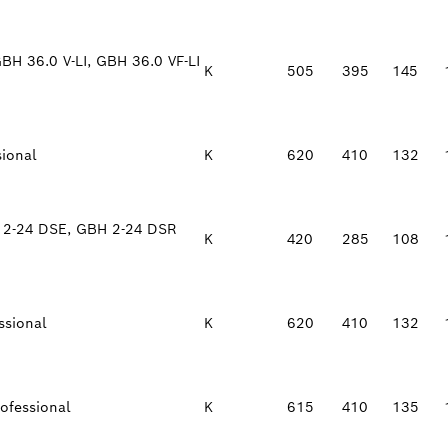
H 36.0 V-LI, GBH 36.0 VF-LI
K
505
395
145
ional
K
620
410
132
 2-24 DSE, GBH 2-24 DSR
K
420
285
108
ssional
K
620
410
132
fessional
K
615
410
135