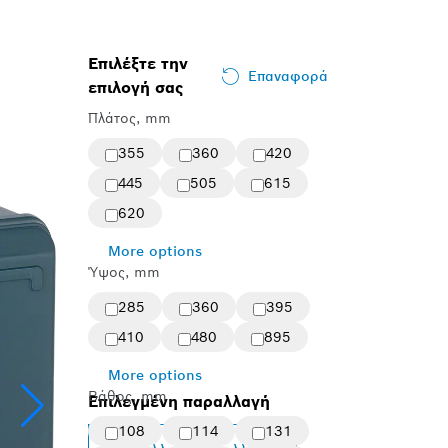
Επιλέξτε την
Επαναφορά
επιλογή σας
Πλάτος, mm
355
360
420
445
505
615
620
More options
Ύψος, mm
285
360
395
410
480
895
More options
Βάθος, mm
Επιλεγμένη παραλλαγή
108
114
131