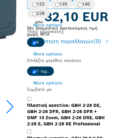
Αλλαγή παραλλαγής
132
135
145
32,10 EUR
228
από
More options
Μη δεσμευτική προτεινόμενη τιμή
Υλικό κατασκευής
χωρίς ΦΠΑ
Επισκόπηση παραλλαγών
(9)
K
More options
Επιλέξτε μέγεθος πακέτου
1 τεμ.
More options
Συμβατό με
Πλαστική κασετίνα: GBH 2-26 DE,
GBH 2-26 DFR, GBH 2-26 DFR +
DMF 10 Zoom, GBH 2-26 DRE, GBH
2-26 E, GBH 2-26 RE Professional