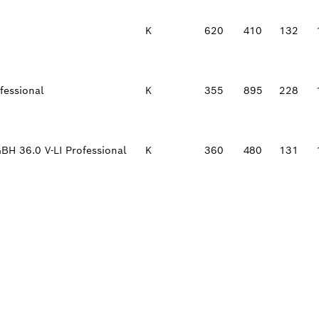
K
620
410
132
fessional
K
355
895
228
H 36.0 V-LI Professional
K
360
480
131
ΝΤΙΠΡΌΣΩΠΟ ΤΗΣ 