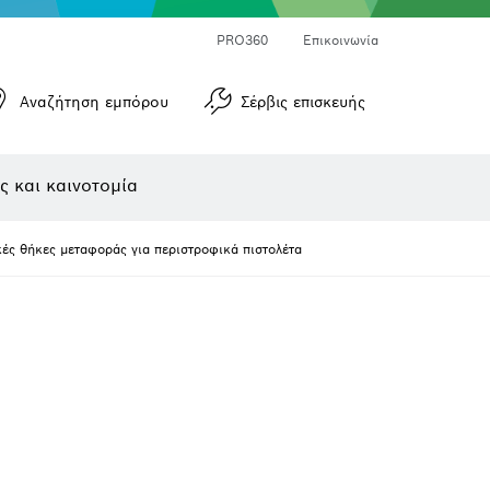
Μετρητές γωνιών και μετρητές κλίσεων
Μετρητές αποστάσεων με λέιζερ
PRO360
Επικοινωνία
Αναζήτηση εμπόρου
Σέρβις επισκευής
ς και καινοτομία
κές θήκες μεταφοράς για περιστροφικά πιστολέτα