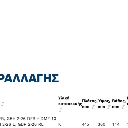
ΡΑΛΛΑΓΉΣ
Υλικό
Πλάτος,
Ύψος,
Βάθος,
κατασκευής
mm
mm
mm
FR, GBH 2-26 DFR + DMF 10
 2-26 E, GBH 2-26 RE
K
445
360
114