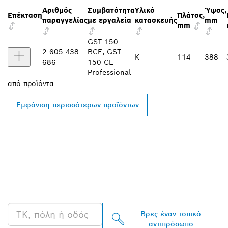
Αριθμός
Συμβατότητα
Υλικό
Ύψος,
Επέκταση
Πλάτος,
παραγγελίας
με εργαλεία
κατασκευής
mm
mm
GST 150
2 605 438
BCE, GST
K
114
388
686
150 CE
Professional
από
προϊόντα
Εμφάνιση περισσότερων προϊόντων
ΒΡΕΣ ΈΝΑΝ
ΑΝΤΙΠΡΌΣΩΠΟ ΤΗΣ
BOSCH PROFESSIONAL
ΣΤΗΝ ΠΕΡΙΟΧΉ ΣΟΥ
Βρες έναν τοπικό
αντιπρόσωπο