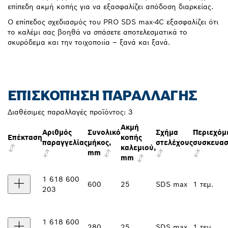
επίπεδη ακμή κοπής για να εξασφαλίζει απόδοση διαρκείας.
Ο επίπεδος σχεδιασμός του PRO SDS max-4C εξασφαλίζει ότι
το καλέμι σας βοηθά να σπάσετε αποτελεσματικά το
σκυρόδεμα και την τοιχοποιία – ξανά και ξανά.
ΕΠΙΣΚΌΠΗΣΗ ΠΑΡΑΛΛΑΓΉΣ
Διαθέσιμες παραλλαγές προϊόντος:
3
Ακμή
Αριθμός
Συνολικό
Σχήμα
Περιεχόμ
Επέκταση
κοπής
παραγγελίας
μήκος,
στελέχους
συσκευασ
καλεμιού,
mm
mm
1 618 600
600
25
SDS max
1 τεμ.
203
1 618 600
280
25
SDS max
1 τεμ.