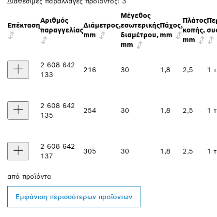
Διαθέσιμες παραλλαγές προϊόντος:
3
Μέγεθος
Αριθμός
Πλάτος
Πε
Επέκταση
Διάμετρος,
εσωτερικής
Πάχος,
παραγγελίας
κοπής,
συ
mm
διαμέτρου,
mm
mm
mm
2 608 642
216
30
1,8
2,5
1 τ
133
2 608 642
254
30
1,8
2,5
1 τ
135
2 608 642
305
30
1,8
2,5
1 τ
137
από
προϊόντα
Εμφάνιση περισσότερων προϊόντων