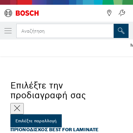
Η ΕΠΙΛΕΓΜΈΝΗ ΠΑΡΑΛΛΑΓΉ ΣΑΣ
Πριονόδισκος Best for Laminate
Αναζήτηση
Μ
...
Πριονόδισκοι Best for Laminate για φαλτσοπρίονα
Επιλέξτε την
προδιαγραφή σας
Επιλέξτε παραλλαγή
ΠΡΙΟΝΌΔΙΣΚΟΣ BEST FOR LAMINATE