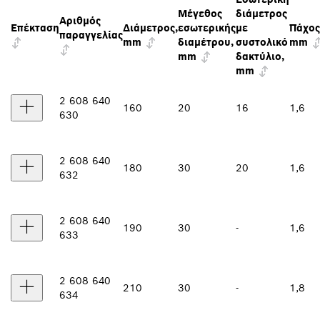
Μέγεθος
διάμετρος
Αριθμός
Επέκταση
Διάμετρος,
εσωτερικής
με
Πάχος
παραγγελίας
mm
διαμέτρου,
συστολικό
mm
mm
δακτύλιο,
mm
2 608 640
160
20
16
1,6
630
2 608 640
180
30
20
1,6
632
2 608 640
190
30
-
1,6
633
2 608 640
210
30
-
1,8
634