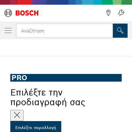
Η ΕΠΙΛΕΓΜΈΝΗ ΠΑΡΑΛΛΑΓΉ ΣΑΣ
Πριονόδισκος PRO Construct Wood,
Αναζήτηση
Πριονόδισκος PRO Construct Wood Corded για δισκοπρίονα
...
χειρός
PRO
Επιλέξτε την
προδιαγραφή σας
Επιλέξτε παραλλαγή