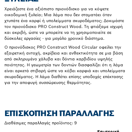
Χρειάζεστε ένα αξιόπιστο πριονόδισκο για να κόψετε
οικοδομική ξυλεία; Μια λάμα που δεν σταματάει όταν
χτυπάτε ένα καρφί ή υπολείμματα σκυροδέματος; Δοκιμάστε
τον πριονόδισκο PRO Construct Wood. Τη φτιάξαμε ισχυρή
και ακριβή, ώστε να μπορείτε να τη χρησιμοποιείτε σε
δύσκολες εργασίες - για μεγάλο χρονικό διάστημα.
Ο πριονόδισκος PRO Construct Wood Circular οφείλει την
εξαιρετική αντοχή, ακρίβεια και ανθεκτικότητα σε μια βάση
από σκληρυμένο χάλυβα και δόντια καρβιδίου υψηλής
ποιότητας. Η γεωμετρία των δοντιών διασφαλίζει ότι η λάμα
είναι αρκετά στιβαρή ώστε να κόβει καρφιά και υπολείμματα
σκυροδέματος. Η λάμα διαθέτει επίσης υποδοχές επέκτασης
για την αποφυγή συσσώρευσης θερμότητας.
ΕΠΙΣΚΌΠΗΣΗ ΠΑΡΑΛΛΑΓΉΣ
Διαθέσιμες παραλλαγές προϊόντος:
9
Εσωτερική