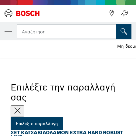
Η ΕΠΙΛΕΓΜΈΝΗ ΠΑΡΑΛΛΑΓΉ ΣΑΣ
Σετ κατσαβιδόλαμων Extra Hard Robust Lin
Αναζήτηση
Μη δεσμε
...
Σετ κατσαβιδόλαμων Extra Hard - Robust Line - Torx
Επιλέξτε την παραλλαγή
σας
Επιλέξτε παραλλαγή
ΣΕΤ ΚΑΤΣΑΒΙΔΌΛΑΜΩΝ EXTRA HARD ROBUST