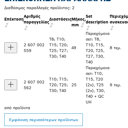
Διαθέσιμες παραλλαγές προϊόντος:
2
Αριθμός
Set
Περιεχό
Επέκταση
Διαστάσεις
Μήκος,
παραγγελίας
description
συσκευα
mm
Περιεχόμενα
T8; T10;
σετ: T8,
2 607 002
T15; T20;
T10, T15,
49
8 τεμ.
559
T25; T27;
T20, T25,
T30; T40
T27, T30,
T40
Περιεχόμενα
σετ: T10,
T10; T15;
T15, T20
2 607 002
T20; T25;
25
(2x), T25
9 τεμ.
562
T30; T40
(2x), T30,
T40 + QC
UH
από
προϊόντα
Εμφάνιση περισσότερων προϊόντων