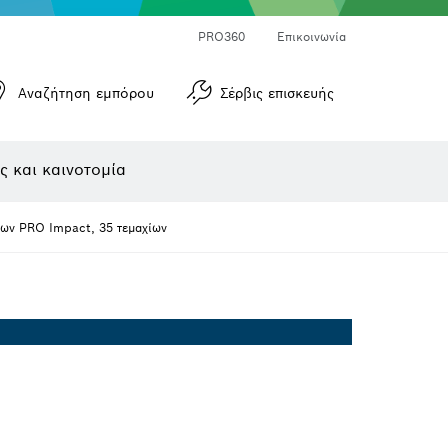
Μετρητές γωνιών και μετρητές κλίσεων
Μετρητές αποστάσεων με λέιζερ
PRO360
Επικοινωνία
Αναζήτηση εμπόρου
Σέρβις επισκευής
ς και καινοτομία
μων PRO Impact, 35 τεμαχίων