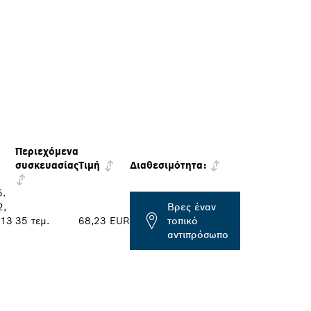
Περιεχόμενα
συσκευασίας
Τιμή
Διαθεσιμότητα:
5.
2,
Βρες έναν
 13
35 τεμ.
68,23 EUR
τοπικό
αντιπρόσωπο