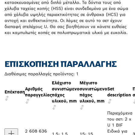
κατασκευασμένες από διπλό μέταλλο. Τα δόντια τους από
χάλυβα ταχείας κοπής (HSS) είναι συνδεδεμένα με ένα σώμα
από χάλυβα υψηλής περιεκτικότητας σε άνθρακα (HCS) για
αντοχή και ανθεκτικότητα. Οι λάμες σε αυτό το σετ έχουν
διεπαφή στελέχους U. Θα σας βοηθήσουν να κάνετε ευθείες
και καμπυλωτές κοπές σε πολυστρωματικά υλικά με ευκολία.
ΕΠΙΣΚΌΠΗΣΗ ΠΑΡΑΛΛΑΓΉΣ
Διαθέσιμες παραλλαγές προϊόντος:
1
Ελάχιστο
Μέγιστο
Αριθμός
συνιστώμενο
συνιστώμενο
Set
Επέκταση
παραγγελίας
πάχος
πάχος
description
υλικού, mm
υλικού, mm
Περιεχόμενα
του σετ: 2 x
U 1 BIF
2 608 636
Ειδικά για
1,5; 1,5
15; 15
3