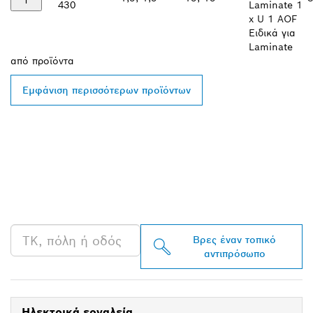
430
Laminate 1
x U 1 AOF
Ειδικά για
Laminate
από
προϊόντα
Εμφάνιση περισσότερων προϊόντων
ΒΡΕΣ ΈΝΑΝ
ΑΝΤΙΠΡΌΣΩΠΟ ΤΗΣ
BOSCH PROFESSIONAL
ΣΤΗΝ ΠΕΡΙΟΧΉ ΣΟΥ
Βρες έναν τοπικό
αντιπρόσωπο
Ηλεκτρικά εργαλεία