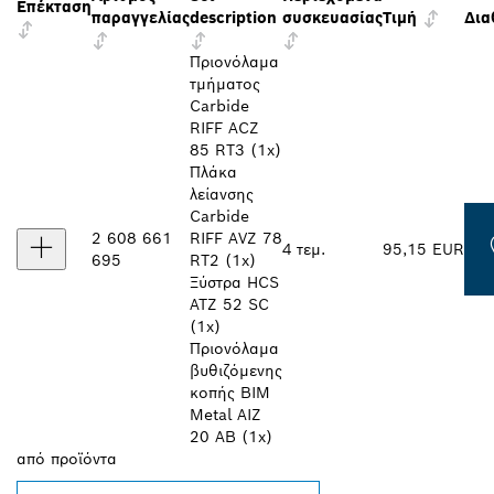
Επέκταση
παραγγελίας
description
συσκευασίας
Τιμή
Δια
Πριονόλαμα
τμήματος
Carbide
RIFF ACZ
85 RT3 (1x)
Πλάκα
λείανσης
Carbide
2 608 661
RIFF AVZ 78
4 τεμ.
95,15 EUR
695
RT2 (1x)
Ξύστρα HCS
ATZ 52 SC
(1x)
Πριονόλαμα
βυθιζόμενης
κοπής BIM
Metal AIZ
20 AB (1x)
από
προϊόντα