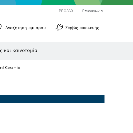
Μετρητές γωνιών και μετρητές κλίσεων
Μετρητές αποστάσεων με λέιζερ
PRO360
Επικοινωνία
Αναζήτηση εμπόρου
Σέρβις επισκευής
ς και καινοτομία
ard Ceramic