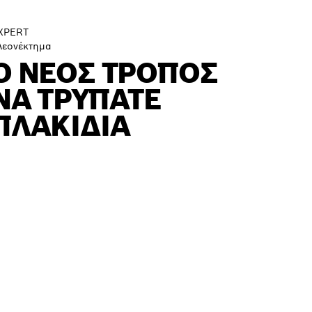
XPERT
λεονέκτημα
Ο ΝΈΟΣ ΤΡΌΠΟΣ
ΝΑ ΤΡΥΠΆΤΕ
ΠΛΑΚΊΔΙΑ