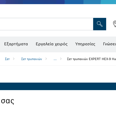
Εξαρτήματα
Εργαλεία χειρός
Υπηρεσίες
Γνώσει
Σετ
Σετ τρυπανιών
...
Σετ τρυπανιών EXPERT HEX-9 H
 σας