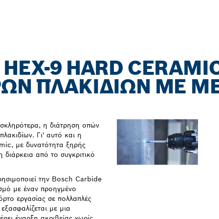
 HEX-9 HARD CERAMIC
ΡΏΝ ΠΛΑΚΙΔΊΩΝ ΜΕ Μ
ι σκληρότερα, η διάτρηση οπών
πλακιδίων. Γι' αυτό και η
mic, με δυνατότητα ξηρής
 διάρκεια από το συγκριτικό
ρησιμοποιεί την Bosch Carbide
σμό με έναν προηγμένο
όρτο εργασίας σε πολλαπλές
εξασφαλίζεται με μια
έρει έναρξη ακριβείας χωρίς