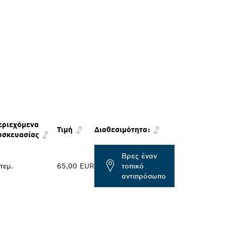
εριεχόμενα
Τιμή
Διαθεσιμότητα:
υσκευασίας
Βρες έναν
τεμ.
65,00 EUR
τοπικό
αντιπρόσωπο