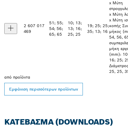
x Μύτη
στρογγυλ
x Μύτη λ
x Μύτη ι
51; 55;
10; 13;
2 607 017
19; 25; 25;
κοπής Συ
54; 56;
13; 16;
469
35; 13; 16
μήκος (m
65; 65
25; 25
54, 56, 6
συμπεριλ
μήκη εργ
(mm): 10;
16; 25; 2
Διάμετρος 
25, 25, 3
από
προϊόντα
Εμφάνιση περισσότερων προϊόντων
ΚΑΤΈΒΑΣΜΑ (DOWNLOADS)