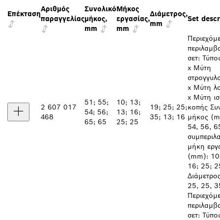
Αριθμός
Συνολικό
Μήκος
Επέκταση
Διάμετρος,
παραγγελίας
μήκος,
εργασίας,
Set descr
mm
mm
mm
Περιεχόμ
περιλαμβ
σετ: Τύπο
x Μύτη
στρογγυλ
x Μύτη λ
x Μύτη ι
51; 55;
10; 13;
2 607 017
19; 25; 25;
κοπής Συ
54; 56;
13; 16;
468
35; 13; 16
μήκος (m
65; 65
25; 25
54, 56, 6
συμπεριλ
μήκη εργ
(mm): 10;
16; 25; 2
Διάμετρος 
25, 25, 3
Περιεχόμ
περιλαμβ
σετ: Τύπο