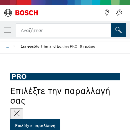
Η ΕΠΙΛΕΓΜΈΝΗ ΠΑΡΑΛΛΑΓΉ ΣΑΣ
Σετ φρεζών Trim and Edging PRO, 6 τεμάχι
Αναζήτηση
Προηγούμενο
...
Σετ φρεζών Trim and Edging PRO, 6 τεμάχια
PRO
Επιλέξτε την παραλλαγή
σας
Επιλέξτε παραλλαγή