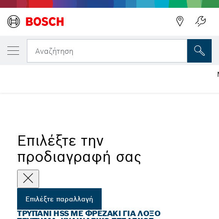
Η ΕΠΙΛΕΓΜΈΝΗ ΠΑΡΑΛΛΑΓΉ ΣΑΣ
Τρυπάνι HSS με φρεζάκι για λοξό τρύπημα, 
Αναζήτηση
Τρυπάνια HSS-E με φρεζάκι για λοξό τρύπημα με κυλινδρικό
...
στέλεχος
Επιλέξτε την
προδιαγραφή σας
Επιλέξτε παραλλαγή
ΤΡΥΠΆΝΙ HSS ΜΕ ΦΡΕΖΆΚΙ ΓΙΑ ΛΟΞΌ