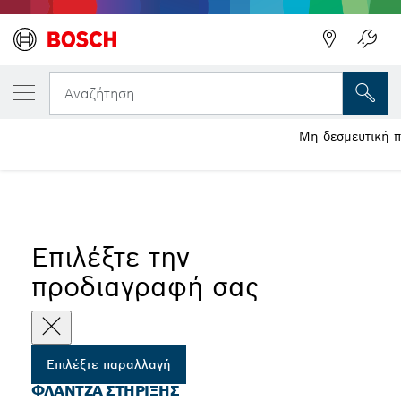
Η ΕΠΙΛΕΓΜΈΝΗ ΠΑΡΑΛΛΑΓΉ ΣΑΣ
Φλάντζα στήριξης
Αναζήτηση
Φλάντζες ασφάλισης για δίσκους 115-150 mm με σπείρωμα
Μη δεσμευτική π
...
M10 για λειαντήρες μπετόν Bosch
Επιλέξτε την
προδιαγραφή σας
Επιλέξτε παραλλαγή
ΦΛΆΝΤΖΑ ΣΤΉΡΙΞΗΣ