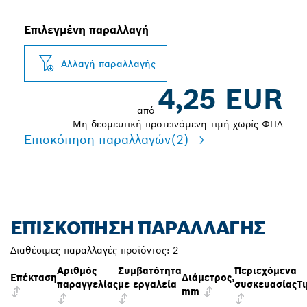
Επιλεγμένη παραλλαγή
Αλλαγή παραλλαγής
4,25 EUR
από
Μη δεσμευτική προτεινόμενη τιμή χωρίς ΦΠΑ
Επισκόπηση παραλλαγών
(2)
ΕΠΙΣΚΌΠΗΣΗ ΠΑΡΑΛΛΑΓΉΣ
Διαθέσιμες παραλλαγές προϊόντος:
2
Αριθμός
Συμβατότητα
Περιεχόμενα
Επέκταση
Διάμετρος,
παραγγελίας
με εργαλεία
συσκευασίας
Τ
mm