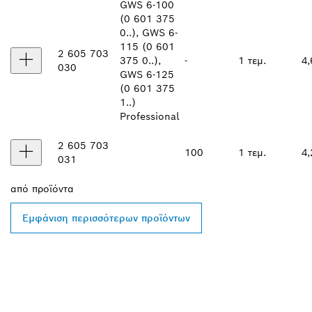
GWS 6-100
(0 601 375
0..), GWS 6-
115 (0 601
2 605 703
375 0..),
-
1 τεμ.
4
030
GWS 6-125
(0 601 375
1..)
Professional
2 605 703
100
1 τεμ.
4
031
από
προϊόντα
Εμφάνιση περισσότερων προϊόντων
ΒΡΕΣ ΈΝΑΝ
ΑΝΤΙΠΡΌΣΩΠΟ ΤΗΣ