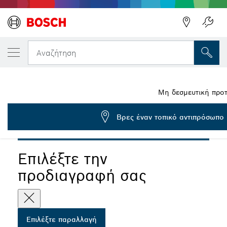
Η ΕΠΙΛΕΓΜΈΝΗ ΠΑΡΑΛΛΑΓΉ ΣΑΣ
PRO SDS max Toolholder, 220 mm
Αναζήτηση
1 618 609 003
...
PRO SDS max Εργαλειοθήκη
Μη δεσμευτική προτ
Βρες έναν τοπικό αντιπρόσωπο
PRO
Επιλέξτε την
προδιαγραφή σας
Επιλέξτε παραλλαγή