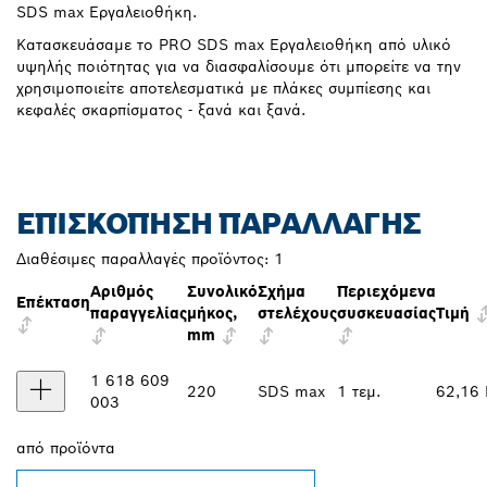
SDS max Εργαλειοθήκη.
Κατασκευάσαμε το PRO SDS max Εργαλειοθήκη από υλικό
υψηλής ποιότητας για να διασφαλίσουμε ότι μπορείτε να την
χρησιμοποιείτε αποτελεσματικά με πλάκες συμπίεσης και
κεφαλές σκαρπίσματος - ξανά και ξανά.
ΕΠΙΣΚΌΠΗΣΗ ΠΑΡΑΛΛΑΓΉΣ
Διαθέσιμες παραλλαγές προϊόντος:
1
Αριθμός
Συνολικό
Σχήμα
Περιεχόμενα
Επέκταση
παραγγελίας
μήκος,
στελέχους
συσκευασίας
Τιμή
mm
1 618 609
220
SDS max
1 τεμ.
62,16
003
από
προϊόντα