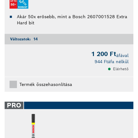
Akár 50x erősebb, mint a Bosch 2607001528 Extra
Hard bit
Változatok:
14
1 200 Ft
áfával
944 Ft
áfa nélkül
Elérhető
Termék összehasonlítása
PRO