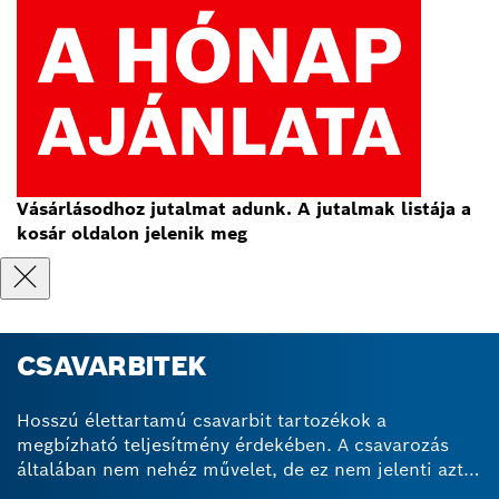
Vásárlásodhoz jutalmat adunk. A jutalmak listája a
kosár oldalon jelenik meg
CSAVARBITEK
Hosszú élettartamú csavarbit tartozékok a
megbízható teljesítmény érdekében. A csavarozás
általában nem nehéz művelet, de ez nem jelenti azt,
hogy nem kell rá felkészülni. A megfelelő