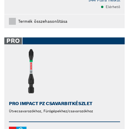
944 Ft
áfa nélkül
Elérhető
Termék összehasonlítása
PRO
PRO IMPACT PZ CSAVARBITKÉSZLET
Ütvecsavarozókhoz, Fúrógépekhez/csavarozókhoz