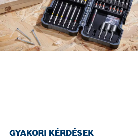
KERESS TARTOZÉKOKAT
HATÉKONY MÓDON AZ ÚJ
ACCESSORY ADVISOR
SEGÍTSÉGÉVEL!
Kezdj hozzá most!
GYAKORI KÉRDÉSEK