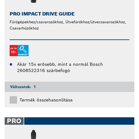
PRO IMPACT DRIVE GUIDE
Fúrógépekhez/csavarozókhoz, Ütvefúrókhoz/ütvecsavarozókhoz,
Csavarhúzókhoz
Akár 15x erősebb, mint a normál Bosch
2608522316 szárbefogó
Változatok:
1
Termék összehasonlítása
PRO