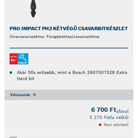
PRO IMPACT PH2 KÉTVÉGŰ CSAVARBITKÉSZLET
Ütvecsavarozókhoz, Fúrógépekhez/csavarozókhoz
Akár 50x erősebb, mint a Bosch 2607001528 Extra
Hard bit
Változatok:
9
6 700 Ft
áfával
5 275 Ft
áfa nélkül
Nem elérhető