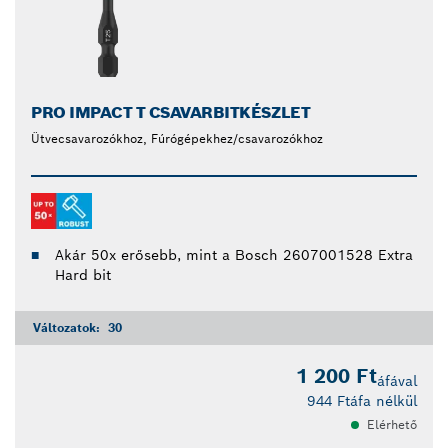
PRO IMPACT T CSAVARBITKÉSZLET
Ütvecsavarozókhoz, Fúrógépekhez/csavarozókhoz
Akár 50x erősebb, mint a Bosch 2607001528 Extra
Hard bit
Változatok:
30
1 200 Ft
áfával
944 Ft
áfa nélkül
Elérhető