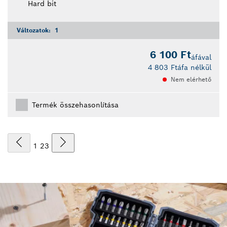
Hard bit
Változatok:
1
6 100 Ft
áfával
4 803 Ft
áfa nélkül
Nem elérhető
Termék összehasonlítása
1
2
3