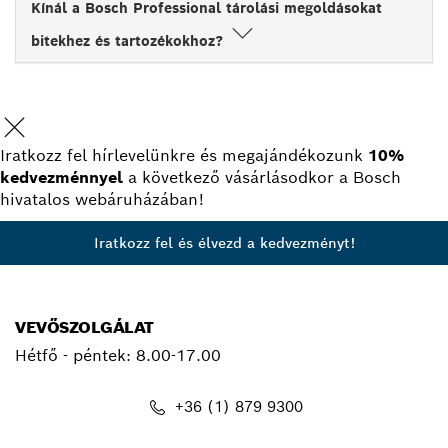
Kínál a Bosch Professional tárolási megoldásokat
bitekhez és tartozékokhoz?
Iratkozz fel hírlevelünkre és megajándékozunk
10%
kedvezménnyel
a következő vásárlásodkor a Bosch
hivatalos webáruházában!
Iratkozz fel és élvezd a kedvezményt!
VEVŐSZOLGÁLAT
Hétfő - péntek:
8.00-17.00
+36 (1) 879 9300