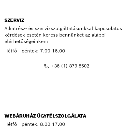
kapcsolat.pt@hu.bosch.com
SZERVIZ
Alkatrész- és szervízszolgáltatásunkkal kapcsolatos
kérdések esetén keress bennünket az alábbi
elérhetőségeinken:
Hétfő - péntek:
7.00-16.00
+36 (1) 879-8502
info.bsc@hu.bosch.com
WEBÁRUHÁZ ÜGYFÉLSZOLGÁLATA
Hétfő - péntek: 8.00-17.00