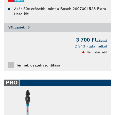
Akár 50x erősebb, mint a Bosch 2607001528 Extra
Hard bit
Változatok:
5
3 700 Ft
áfával
2 913 Ft
áfa nélkül
Nem elérhető
Termék összehasonlítása
PRO