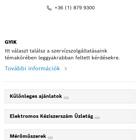
+36 (1) 879 9300
shop@hu.bosch.com
GYIK
Itt választ találsz a szervízszolgáltatásaink
témakörében leggyakrabban feltett kérdésekre.
További információk
Különleges ajánlatok
Elektromos Kéziszerszám Üzletág
Mérőműszerek