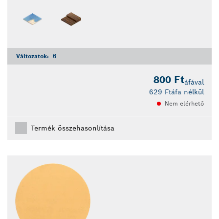
Változatok:
6
800 Ft
áfával
629 Ft
áfa nélkül
Nem elérhető
Termék összehasonlítása