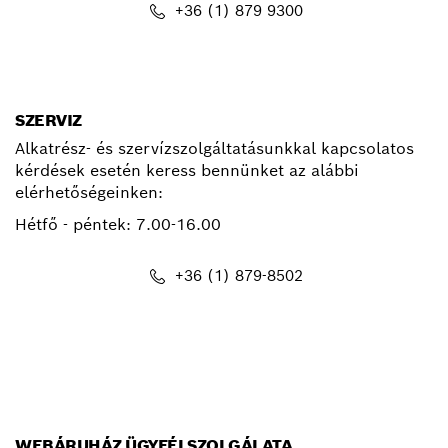
+36 (1) 879 9300
kapcsolat.pt@hu.bosch.com
SZERVIZ
Alkatrész- és szervízszolgáltatásunkkal kapcsolatos
kérdések esetén keress bennünket az alábbi
elérhetőségeinken:
Hétfő - péntek:
7.00-16.00
+36 (1) 879-8502
info.bsc@hu.bosch.com
WEBÁRUHÁZ ÜGYFÉLSZOLGÁLATA