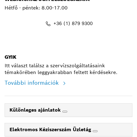
Hétfő - péntek: 8.00-17.00
+36 (1) 879 9300
shop@hu.bosch.com
GYIK
Itt választ találsz a szervízszolgáltatásaink
témakörében leggyakrabban feltett kérdésekre.
További információk
Különleges ajánlatok
Elektromos Kéziszerszám Üzletág