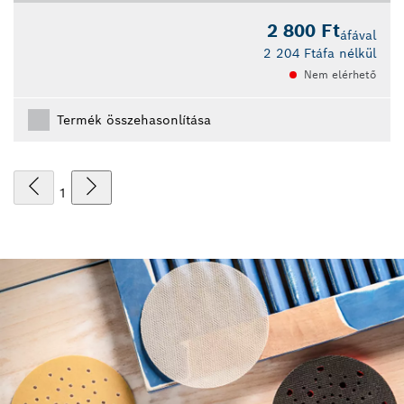
2 800 Ft
áfával
2 204 Ft
áfa nélkül
Nem elérhető
Termék összehasonlítása
1