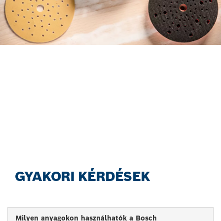
KERESS CSISZOLÓPAPÍRT
HATÉKONY MÓDON AZ ÚJ
ACCESSORY ADVISOR
SEGÍTSÉGÉVEL!
Kezdj hozzá most!
GYAKORI KÉRDÉSEK
Milyen anyagokon használhatók a Bosch