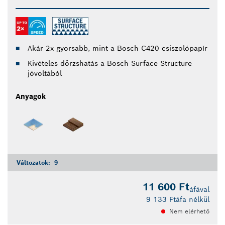
Akár 2x gyorsabb, mint a Bosch C420 csiszolópapír
Kivételes dörzshatás a Bosch Surface Structure
jóvoltából
Anyagok
Változatok:
9
11 600 Ft
áfával
9 133 Ft
áfa nélkül
Nem elérhető