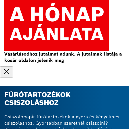
Vásárlásodhoz jutalmat adunk. A jutalmak listája a
kosár oldalon jelenik meg
FÚRÓTARTOZÉKOK
CSISZOLÁSHOZ
Csiszolópapír fúrótartozékok a gyors és kényelmes
csiszoláshoz. Gyorsabban szeretnél csiszolni?