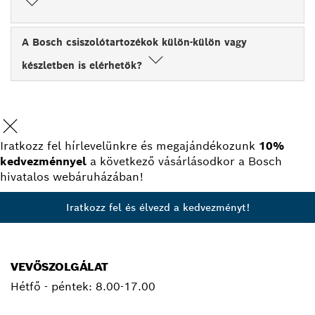
A Bosch csiszolótartozékok külön-külön vagy
készletben is elérhetők?
Iratkozz fel hírlevelünkre és megajándékozunk
10%
kedvezménnyel
a következő vásárlásodkor a Bosch
hivatalos webáruházában!
Iratkozz fel és élvezd a kedvezményt!
VEVŐSZOLGÁLAT
Hétfő - péntek:
8.00-17.00