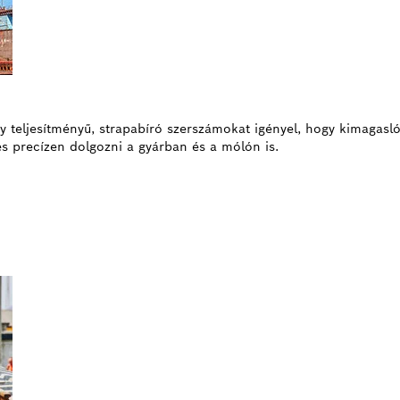
y teljesítményű, strapabíró szerszámokat igényel, hogy kimagasló
s precízen dolgozni a gyárban és a mólón is.