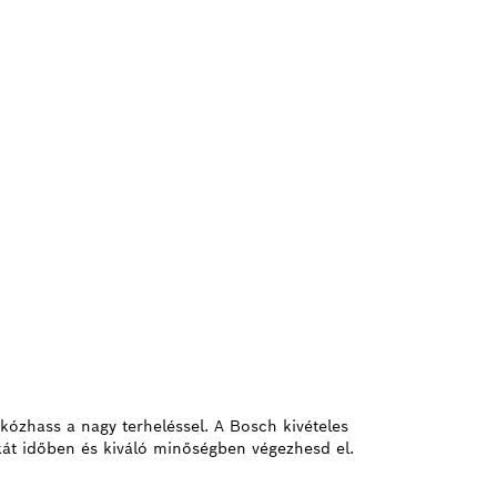
kózhass a nagy terheléssel. A Bosch kivételes
kát időben és kiváló minőségben végezhesd el.