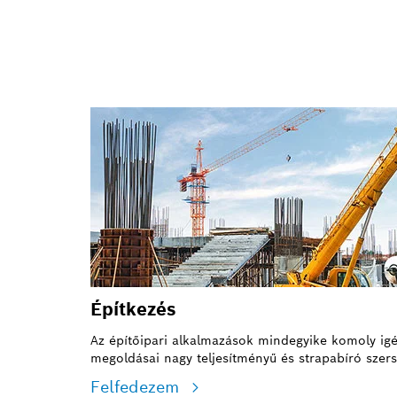
Építkezés
Az építőipari alkalmazások mindegyike komoly igén
megoldásai nagy teljesítményű és strapabíró szer
Felfedezem