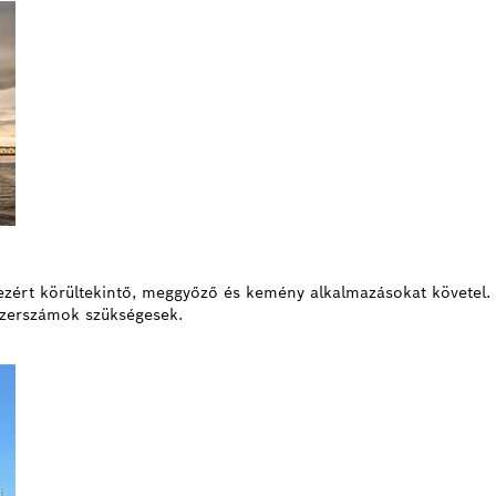
s, ezért körültekintő, meggyőző és kemény alkalmazásokat követe
iszerszámok szükségesek.