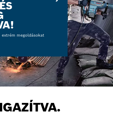
ÉS
G
VA!
i extrém megoldásokat
IGAZÍTVA.