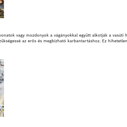
s vonatok vagy mozdonyok a vágányokkal együtt alkotják a vasúti 
szükségessé az erős és megbízható karbantartáshoz. Ez hihetetlen