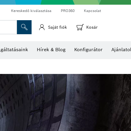
Kereskedő kiválasztása
PRO360
Kapcsolat
Saját fiók
Kosár
Hő- és páratartalom-mérők
Hőkamerák és hőérzékelők
gáltatásaink
Hírek & Blog
Konfigurátor
Ajánlato