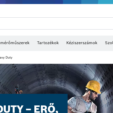
s mérőműszerek
Tartozékok
Kéziszerszámok
Szol
avy Duty
UTY – ERŐ,