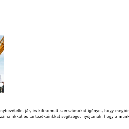
ybevétellel jár, és kifinomult szerszámokat igényel, hogy megbir
számainkkal és tartozékainkkal segítséget nyújtanak, hogy a mun