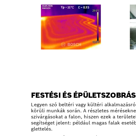
FESTÉSI ÉS ÉPÜLETSZOBRÁ
Legyen szó beltéri vagy kültéri alkalmazásró
körüli munkák során. A részletes mérésekne
szivárgásokat a falon, hiszen ezek a terüle
segítséget jelent: például magas falak eseté
glettelés.