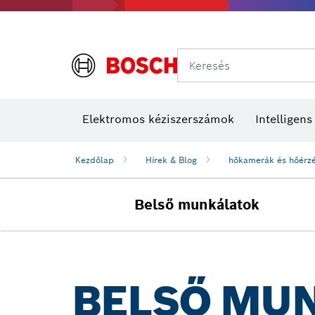
Keresés
Elektromos kéziszerszámok
Intelligen
Kezdőlap
Hírek & Blog
hőkamerák és hőérz
Belső munkálatok
BELSŐ MU