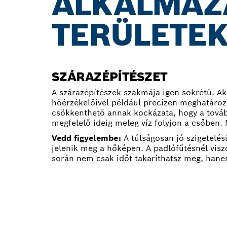
ALKALMAZ
TERÜLETE
SZÁRAZÉPÍTÉSZET
A szárazépítészek szakmája igen sokrétű. Ak
hőérzékelőivel például precízen meghatároz
csökkenthető annak kockázata, hogy a továb
megfelelő ideig meleg víz folyjon a csőben. 
Vedd figyelembe:
A túlságosan jó szigetelésű
jelenik meg a hőképen. A padlófűtésnél viszo
során nem csak időt takaríthatsz meg, hane