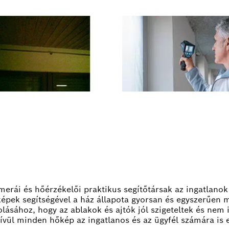
rái és hőérzékelői praktikus segítőtársak az ingatlanok
épek segítségével a ház állapota gyorsan és egyszerűen m
olásához, hogy az ablakok és ajtók jól szigeteltek és nem
 kívül minden hőkép az ingatlanos és az ügyfél számára i