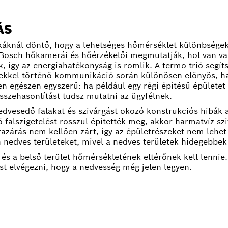
ÁS
káknál döntő, hogy a lehetséges hőmérséklet-különbségeke
A Bosch hőkamerái és hőérzékelői megmutatják, hol van va
k, így az energiahatékonyság is romlik. A termo trió segí
elekkel történő kommunikáció során különösen előnyös, h
n egészen egyszerű: ha például egy régi építésű épületet 
sszehasonlítást tudsz mutatni az ügyfélnek.
edvesedő falakat és szivárgást okozó konstrukciós hibák a
 falszigetelést rosszul építették meg, akkor harmatvíz s
razárás nem kellően zárt, így az épületrészeket nem lehe
 nedves területeket, mivel a nedves területek hidegebbek 
s a belső terület hőmérsékletének eltérőnek kell lennie. 
t elvégezni, hogy a nedvesség még jelen legyen.