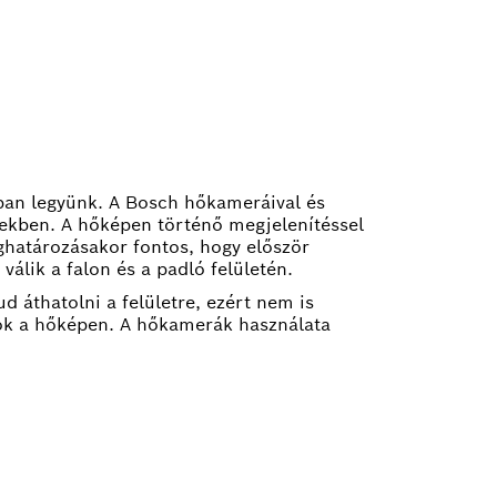
ában legyünk. A Bosch hőkameráival és
tekben. A hőképen történő megjelenítéssel
ghatározásakor fontos, hogy először
álik a falon és a padló felületén.
d áthatolni a felületre, ezért nem is
atók a hőképen. A hőkamerák használata