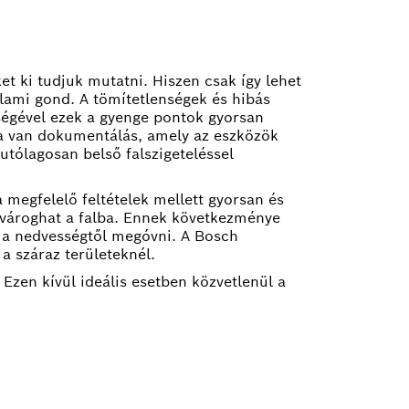
t ki tudjuk mutatni. Hiszen csak így lehet
lami gond. A tömítetlenségek és hibás
tségével ezek a gyenge pontok gyorsan
a van dokumentálás, amely az eszközök
utólagosan belső falszigeteléssel
 megfelelő feltételek mellett gyorsan és
zivároghat a falba. Ennek következménye
t a nedvességtől megóvni. A Bosch
a száraz területeknél.
Ezen kívül ideális esetben közvetlenül a