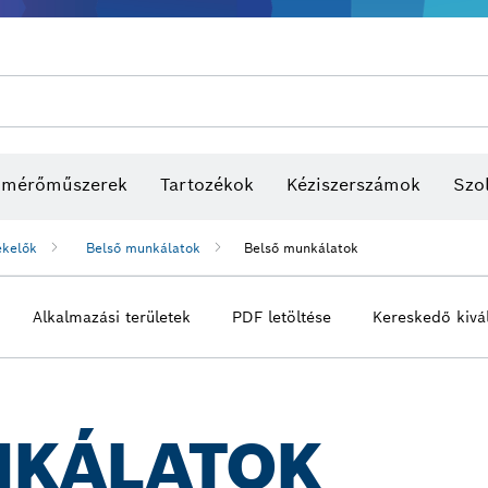
s mérőműszerek
Tartozékok
Kéziszerszámok
Szol
ékelők
Belső munkálatok
Belső munkálatok
Alkalmazási területek
PDF letöltése
Kereskedő kivá
NKÁLATOK