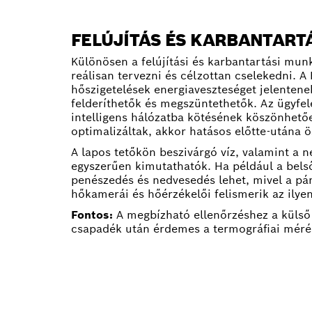
FELÚJÍTÁS ÉS KARBANTART
Különösen a felújítási és karbantartási mun
reálisan tervezni és célzottan cselekedni. 
hőszigetelések energiaveszteséget jelentene
felderíthetők és megszüntethetők. Az ügyf
intelligens hálózatba kötésének köszönhetőe
optimalizáltak, akkor hatásos előtte-utána ö
A lapos tetőkön beszivárgó víz, valamint a n
egyszerűen kimutathatók. Ha például a belső
penészedés és nedvesedés lehet, mivel a pá
hőkamerái és hőérzékelői felismerik az ilyen
Fontos:
A megbízható ellenőrzéshez a külső é
csapadék után érdemes a termográfiai mérés