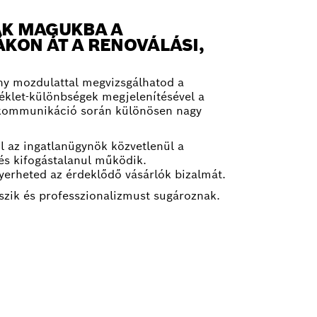
AK MAGUKBA A
KON ÁT A RENOVÁLÁSI,
ny mozdulattal megvizsgálhatod a
séklet-különbségek megjelenítésével a
nő kommunikáció során különösen nagy
l az ingatlanügynök közvetlenül a
és kifogástalanul működik.
nyerheted az érdeklődő vásárlók bizalmát.
zik és professzionalizmust sugároznak.