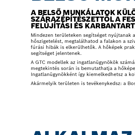
A BELSŐ MUNKÁLATOK KÜL
SZÁRAZÉPÍTÉSZETTŐL A FE
FELÚJÍTÁSI ÉS KARBANTAR
Mindezen területeken segítséget nyújtanak 
hőszigetelést, megtalálhatod a falakon a sz
fúrási hibák is elkerülhetők. A hőképek pra
segítséget jelentenek.
A GTC modellek az ingatlanügynökök számára 
megtekintés során is bemutathatja a hőképe
Ingatlanügynökként így kiemelkedhetsz a kol
Akármelyik területen is tevékenykedsz: a B