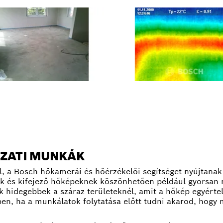
SZATI MUNKÁK
l, a Bosch hőkamerái és hőérzékelői segítséget nyújtanak 
k és kifejező hőképeknek köszönhetően például gyorsan 
tek hidegebbek a száraz területeknél, amit a hőkép egyért
ben, ha a munkálatok folytatása előtt tudni akarod, hogy 