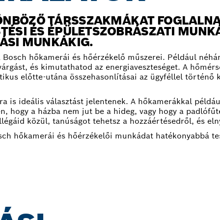
ÖNBÖZŐ TÁRSSZAKMÁKAT FOGLALN
STÉSI ÉS ÉPÜLETSZOBRÁSZATI MUNKÁ
TÁSI MUNKÁKIG.
a Bosch hőkamerái és hőérzékelő műszerei. Például néhá
ivárgást, és kimutathatod az energiaveszteséget. A hőmér
ktikus előtte-utána összehasonlításai az ügyféllel törté
is ideális választást jelentenek. A hőkamerákkal példáu
n, hogy a házba nem jut be a hideg, vagy hogy a padlófűt
légáid közül, tanúságot tehetsz a hozzáértésedről, és el
osch hőkamerái és hőérzékelői munkádat hatékonyabbá tes