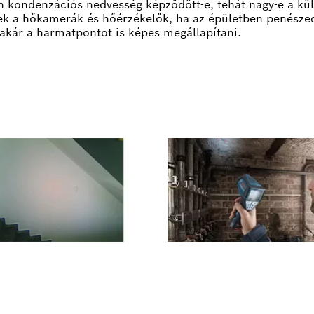
on kondenzációs nedvesség képződött-e, tehát nagy-e a kü
enek a hőkamerák és hőérzékelők, ha az épületben penésze
 akár a harmatpontot is képes megállapítani.