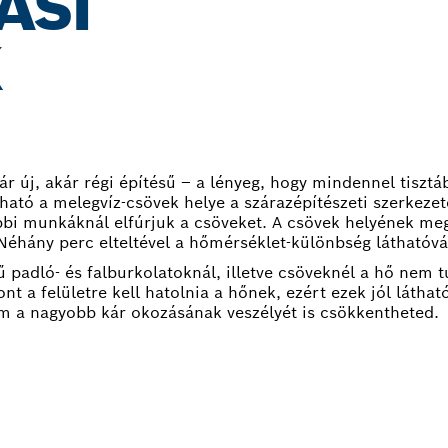
ÁSI
K
ár új, akár régi építésű – a lényeg, hogy mindennel tiszt
ható a melegvíz-csövek helye a szárazépítészeti szerkeze
bi munkáknál elfúrjuk a csöveket. A csövek helyének me
Néhány perc elteltével a hőmérséklet-különbség láthatóvá v
 padló- és falburkolatoknál, illetve csöveknél a hő nem tu
nt a felületre kell hatolnia a hőnek, ezért ezek jól láth
m a nagyobb kár okozásának veszélyét is csökkentheted.