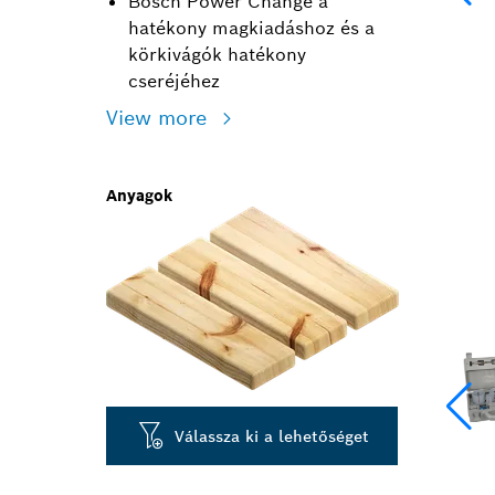
Bosch Power Change a
hatékony magkiadáshoz és a
körkivágók hatékony
cseréjéhez
View more
Anyagok
Válassza ki a lehetőséget