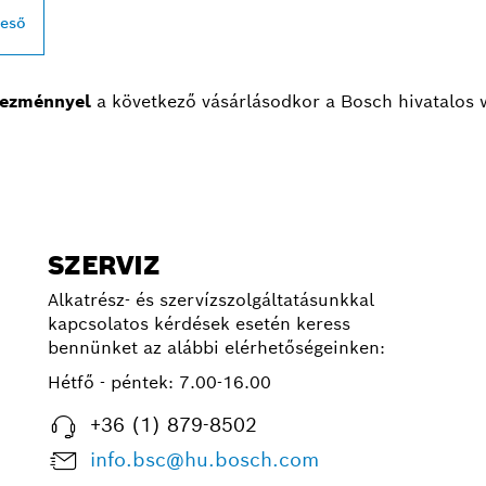
reső
ezménnyel
a következő vásárlásodkor a Bosch hivatalos
SZERVIZ
Alkatrész- és szervízszolgáltatásunkkal
kapcsolatos kérdések esetén keress
bennünket az alábbi elérhetőségeinken:
Hétfő - péntek:
7.00-16.00
+36 (1) 879-8502
info.bsc@hu.bosch.com