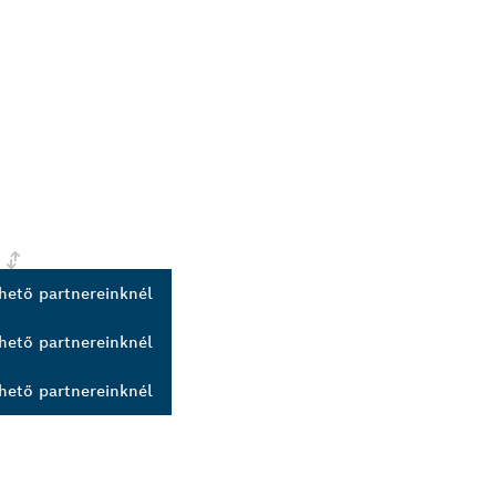
hető partnereinknél
hető partnereinknél
hető partnereinknél