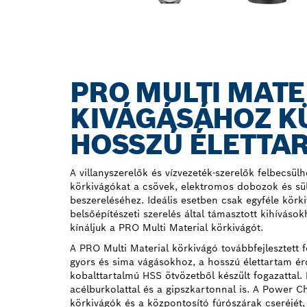
PRO MULTI MATE
KIVÁGÁSÁHOZ K
HOSSZÚ ÉLETTA
A villanyszerelők és vízvezeték-szerelők felbecsülh
körkivágókat a csövek, elektromos dobozok és sül
beszereléséhez. Ideális esetben csak egyféle körk
belsőépítészeti szerelés által támasztott kihíváso
kínáljuk a PRO Multi Material körkivágót.
A PRO Multi Material körkivágó továbbfejlesztett f
gyors és sima vágásokhoz, a hosszú élettartam 
kobalttartalmú HSS ötvözetből készült fogazattal
acélburkolattal és a gipszkartonnal is. A Power C
körkivágók és a központosító fúrószárak cseréjét