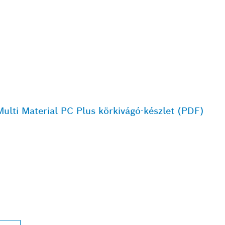
ulti Material PC Plus körkivágó-készlet (PDF)
BBI BOSCH
L KERESKEDŐK