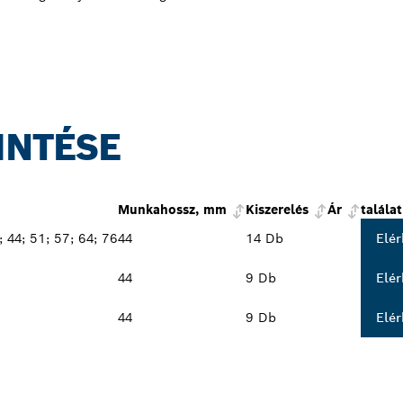
INTÉSE
Munkahossz, mm
Kiszerelés
Ár
találat
; 44; 51; 57; 64; 76
44
14 Db
Elér
44
9 Db
Elér
44
9 Db
Elér