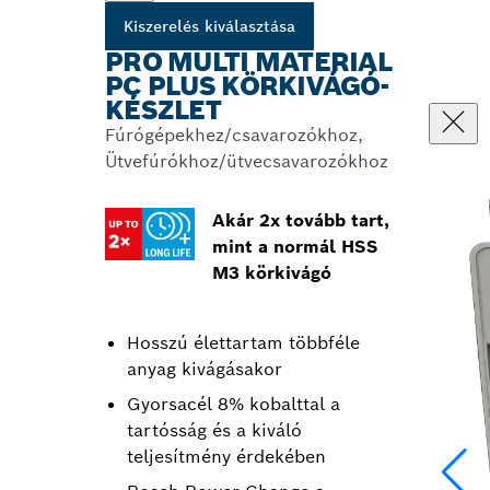
Kiszerelés kiválasztása
PRO MULTI MATERIAL
PC PLUS KÖRKIVÁGÓ-
KÉSZLET
Fúrógépekhez/csavarozókhoz,
Ütvefúrókhoz/ütvecsavarozókhoz
Akár 2x tovább tart,
mint a normál HSS
M3 körkivágó
Hosszú élettartam többféle
anyag kivágásakor
Gyorsacél 8% kobalttal a
tartósság és a kiváló
teljesítmény érdekében