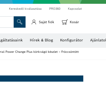
Kereskedő kiválasztása
PRO360
Kapcsolat
Saját fiók
Kosár
Hő- és páratartalom-mérők
Hőkamerák és hőérzékelők
gáltatásaink
Hírek & Blog
Konfigurátor
Ajánlato
ial Power Change Plus körkivágó készlet – Fröccsöntött