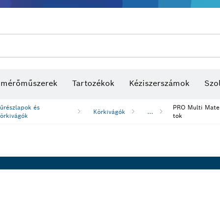
s mérőműszerek
Tartozékok
Kéziszerszámok
Szol
űrészlapok és
PRO Multi Mater
Körkivágók
...
örkivágók
tok