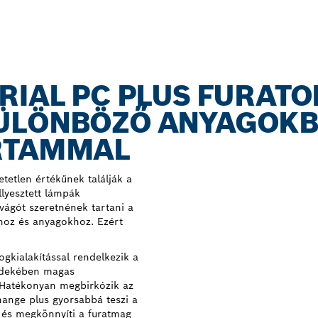
RIAL PC PLUS FURATO
ÜLÖNBÖZŐ ANYAGOKB
RTAMMAL
etetlen értékűnek találják a
lyesztett lámpák
ivágót szeretnének tartani a
khoz és anyagokhoz. Ezért
ogkialakítással rendelkezik a
érdekében magas
. Hatékonyan megbirkózik az
hange plus gyorsabbá teszi a
, és megkönnyíti a furatmag