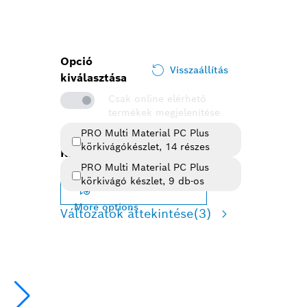
Opció
Visszaállítás
kiválasztása
Csak online elérhető
termékek megjelenítése
PRO Multi Material PC Plus
körkivágókészlet, 14 részes
Kiválasztott változat
PRO Multi Material PC Plus
körkivágó készlet, 9 db-os
Változat módosítása
More options
Változatok áttekintése
(3)