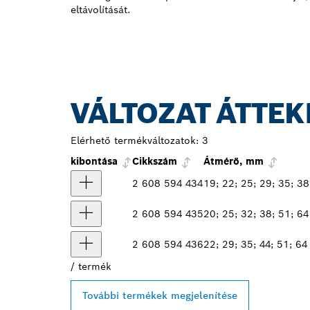
eltávolítását.
VÁLTOZAT ÁTTEK
Elérhető termékváltozatok:
3
kibontása
Cikkszám
Átmérő, mm
2 608 594 434
19; 22; 25; 29; 35; 38
2 608 594 435
20; 25; 32; 38; 51; 64
2 608 594 436
22; 29; 35; 44; 51; 64
/
termék
További termékek megjelenítése