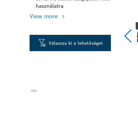
használatra
View more
Válassza ki a lehetőséget