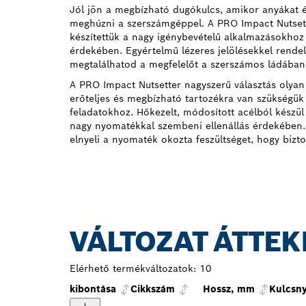
Jól jön a megbízható dugókulcs, amikor anyákat és
meghúzni a szerszámgéppel. A PRO Impact Nutsett
készítettük a nagy igénybevételű alkalmazásokhoz
érdekében. Egyértelmű lézeres jelölésekkel rendel
megtalálhatod a megfelelőt a szerszámos ládában
A PRO Impact Nutsetter nagyszerű választás olyan
erőteljes és megbízható tartozékra van szükségük
feladatokhoz. Hőkezelt, módosított acélból készül
nagy nyomatékkal szembeni ellenállás érdekében.
elnyeli a nyomaték okozta feszültséget, hogy bizto
VÁLTOZAT ÁTTEK
Elérhető termékváltozatok:
10
kibontása
Cikkszám
Hossz, mm
Kulcsny