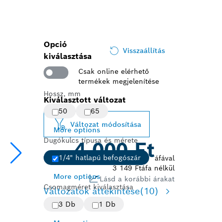
Opció
Visszaállítás
kiválasztása
Csak online elérhető
termékek megjelenítése
Hossz, mm
Kiválasztott változat
50
65
Változat módosítása
More options
Dugókulcs típusa és mérete
4 000 Ft
1/4" hatlapú befogószár
áfával
3 149 Ft
áfa nélkül
More options
Lásd a korábbi árakat
Csomagméret kiválasztása
Változatok áttekintése
(10)
3 Db
1 Db