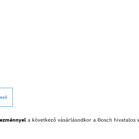
BBI BOSCH
L KERESKEDŐK
reső
ezménnyel
a következő vásárlásodkor a Bosch hivatalos