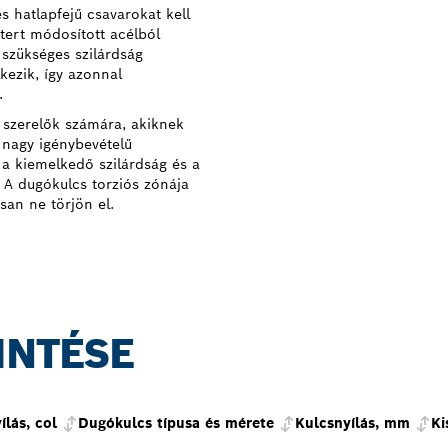
 hatlapfejű csavarokat kell
ert módosított acélból
 szükséges szilárdság
kezik, így azonnal
.
 szerelők számára, akiknek
 nagy igénybevételű
 a kiemelkedő szilárdság és a
 A dugókulcs torziós zónája
san ne törjön el.
INTÉSE
ílás, col
Dugókulcs típusa és mérete
Kulcsnyílás, mm
Ki