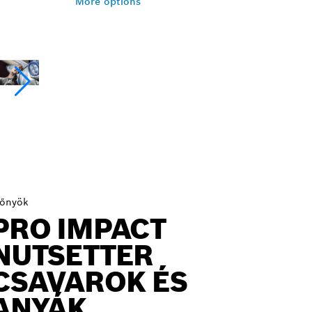
More options
lőnyök
PRO IMPACT
NUTSETTER
CSAVAROK ÉS
ANYÁK