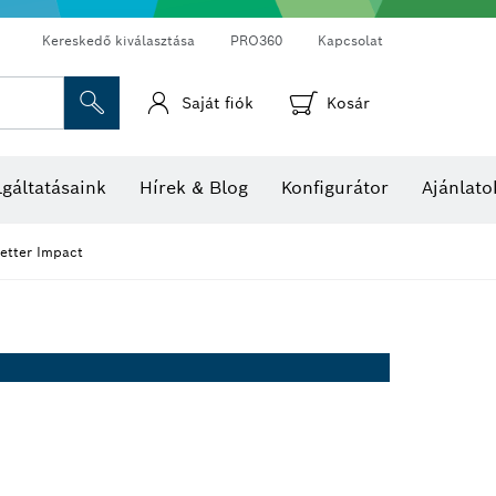
Kereskedő kiválasztása
PRO360
Kapcsolat
Saját fiók
Kosár
Hő- és páratartalom-mérők
Hőkamerák és hőérzékelők
gáltatásaink
Hírek & Blog
Konfigurátor
Ajánlato
etter Impact