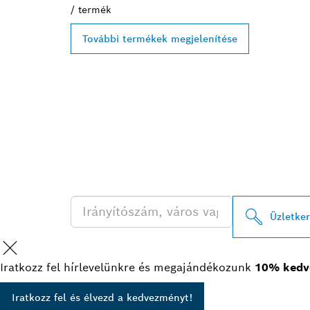
/
termék
További termékek megjelenítése
A LEGKÖZELE
PROFESSIONA
KERESÉSE
Üzletke
Iratkozz fel hírlevelünkre és megajándékozunk
10% kedv
Iratkozz fel és élvezd a kedvezményt!