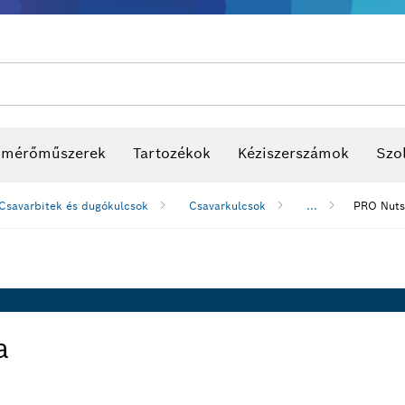
s mérőműszerek
Tartozékok
Kéziszerszámok
Szol
Csavarbitek és dugókulcsok
Csavarkulcsok
...
PRO Nuts
a