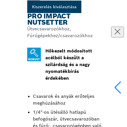
Kiszerelés kiválasztása
PRO IMPACT
NUTSETTER
Ütvecsavarozókhoz,
Fúrógépekhez/csavarozókhoz
Hőkezelt módosított
acélból készült a
szilárdság és a nagy
nyomatékbírás
érdekében
Csavarok és anyák erőteljes
meghúzásához
1/4"-os ütésálló hatlapú
befogószár, ütvecsavarozóban
és fúró-, csavarozógépben való