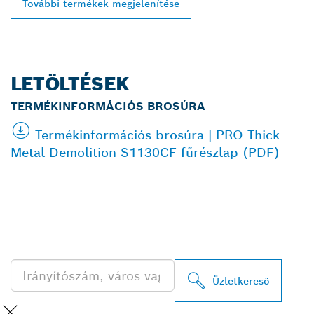
További termékek megjelenítése
LETÖLTÉSEK
TERMÉKINFORMÁCIÓS BROSÚRA
Termékinformációs brosúra | PRO Thick
Metal Demolition S1130CF fűrészlap (PDF)
A LEGKÖZELEBBI BOSCH
PROFESSIONAL
KERESKEDŐK KERESÉSE
Üzletkereső