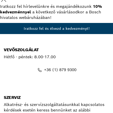
Iratkozz fel hírlevelünkre és megajándékozunk
10%
kedvezménnyel
a következő vásárlásodkor a Bosch
hivatalos webáruházában!
Iratkozz fel és élvezd a kedvezményt!
VEVŐSZOLGÁLAT
Hétfő - péntek:
8.00-17.00
+36 (1) 879 9300
kapcsolat.pt@hu.bosch.com
SZERVIZ
Alkatrész- és szervízszolgáltatásunkkal kapcsolatos
kérdések esetén keress bennünket az alábbi