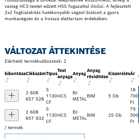
robusztussága a bimetál felépítésnek köszönhető, amely a
vastag HCS-testet edzett HSS fogazattal ötvözi. A fejlesztett
2x2 fogkialakítás hatékonyabb vágást biztosít a gyors
munkavégzés és a hosszú élettartam érdekében.
VÁLTOZAT ÁTTEKINTÉSE
Elérhető termékváltozatok:
2
Test
Anyag
kibontása
Cikkszám
Típus
Anyag
Kiszerelés
Ár
anyaga
rövidítése
S
18
2 608
BI-
1130
HCS
BIM
5 Db
700
657 528
METAL
CF
Ft
S
79
2 608
BI-
1130
HCS
BIM
25 Db
300
657 932
METAL
CF
Ft
/
termék