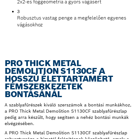
2x2-es foggeometria a gyors vágásért
3
Robusztus vastag penge a megfelelően egyenes
vágásokhoz
PRO THICK METAL
DEMOLITION S1130CF A
HOSSZÚ ÉLETTARTAMÉRT
FÉMSZERKEZETEK
BONTÁSÁNÁL
A szablyafűrészek kiváló szerszámok a bontási munkákhoz,
a PRO Thick Metal Demolition S1130CF szablyafűrészlap
pedig arra készült, hogy segítsen a nehéz bontási munkák
elvégzésében.
A PRO Thick Metal Demolition S1130CF szablyafűrészlap