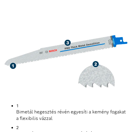
HOSSZÚ ÉLETTARTAM
ERŐS FÉMSZERKEZETEK
BONTÁSÁNÁL
1
Bimetál hegesztés révén egyesíti a kemény fogakat
a flexibilis vázzal
2