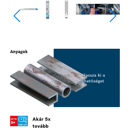
Anyagok
Válassza ki a
lehetőséget
Akár 5x
tovább