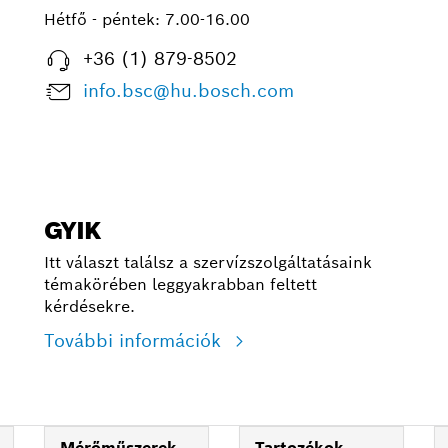
Hétfő - péntek:
7.00-16.00
+36 (1) 879-8502
info.bsc@hu.bosch.com
GYIK
Itt választ találsz a szervízszolgáltatásaink
témakörében leggyakrabban feltett
kérdésekre.
További információk
Mérőműszerek
Tartozékok