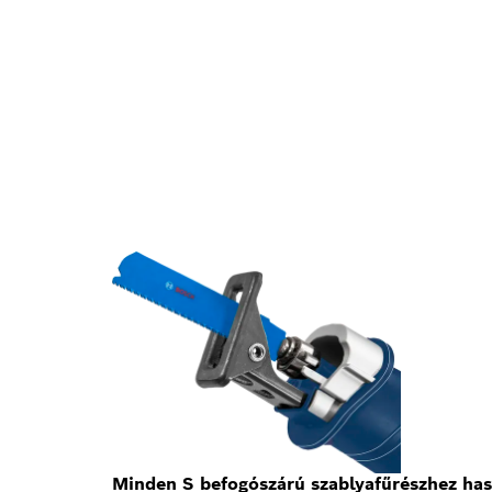
Minden S befogószárú szablyafűrészhez ha