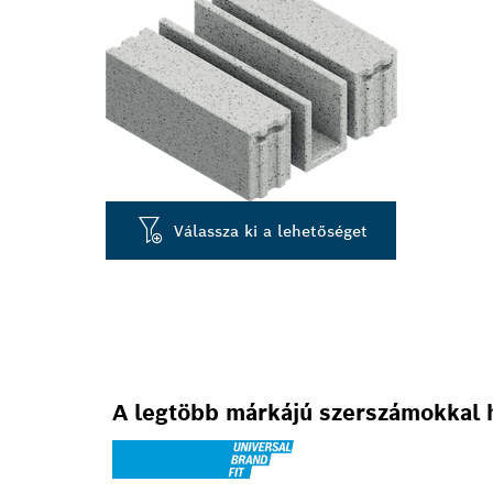
Válassza ki a lehetőséget
A legtöbb márkájú szerszámokkal 