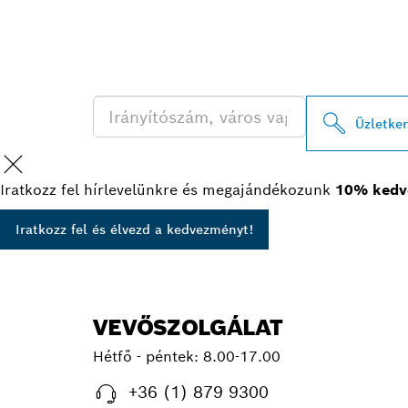
PROFESSIONA
KERESÉSE
Üzletke
Iratkozz fel hírlevelünkre és megajándékozunk
10% kedv
Iratkozz fel és élvezd a kedvezményt!
VEVŐSZOLGÁLAT
Hétfő - péntek:
8.00-17.00
+36 (1) 879 9300