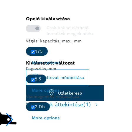
Opció kiválasztása
Csak online elérhető
termékek megjelenítése
Vágási kapacitás, max., mm
175
Kiválasztott változat
More options
Fogosztás, mm
Változat módosítása
8,5
More options
Üzletkereső
Csomagméret kiválasztása
Változatok áttekintése
(1)
2 Db
More options