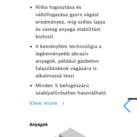
Ritka fogosztása és
váltófogazása gyors vágást
eredményez, míg széles lapja
és vastag anyaga stabilitást
biztosít
A keményfém technológia a
legkeményebb abrazív
anyagok, például gázbeton
falazóblokkok vágására is
alkalmassá teszi
Minden S befogószárú
szablyafűrészhez használható
View more
Anyagok