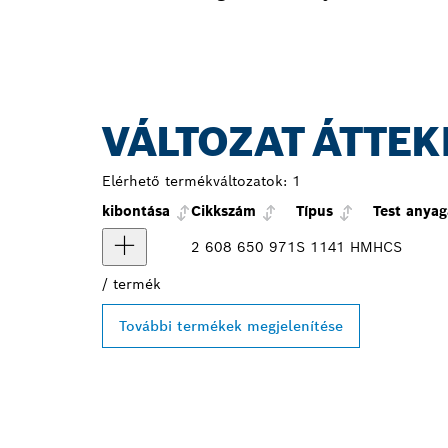
VÁLTOZAT ÁTTEK
Elérhető termékváltozatok:
1
kibontása
Cikkszám
Típus
Test anyag
2 608 650 971
S 1141 HM
HCS
/
termék
További termékek megjelenítése
A LEGKÖZELE