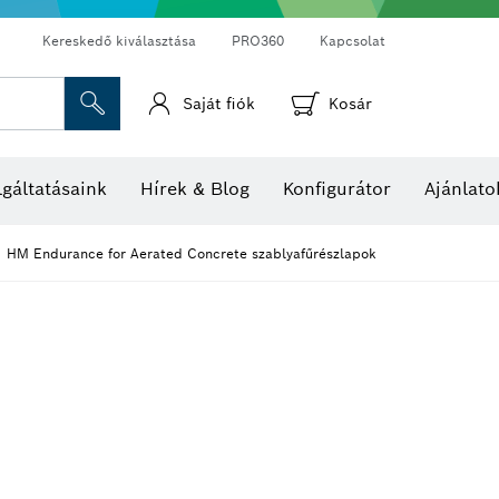
Kereskedő kiválasztása
PRO360
Kapcsolat
Saját fiók
Kosár
Hő- és páratartalom-mérők
Hőkamerák és hőérzékelők
gáltatásaink
Hírek & Blog
Konfigurátor
Ajánlato
1 HM Endurance for Aerated Concrete szablyafűrészlapok