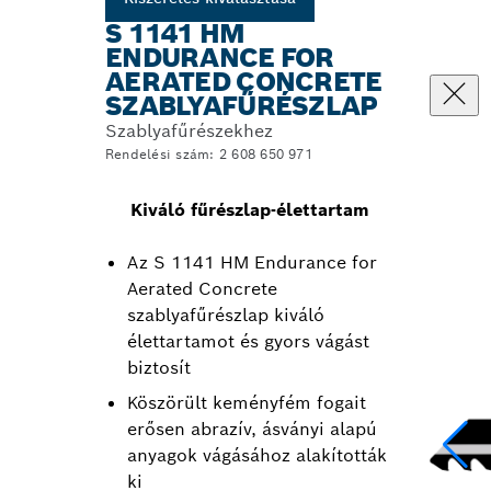
S 1141 HM
ENDURANCE FOR
AERATED CONCRETE
SZABLYAFŰRÉSZLAP
Szablyafűrészekhez
Rendelési szám: 2 608 650 971
Kiváló fűrészlap-élettartam
Az S 1141 HM Endurance for
Aerated Concrete
szablyafűrészlap kiváló
élettartamot és gyors vágást
biztosít
Köszörült keményfém fogait
erősen abrazív, ásványi alapú
anyagok vágásához alakították
ki