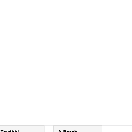
További
A Bosch