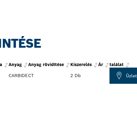
INTÉSE
a
Anyag
Anyag rövidítése
Kiszerelés
Ár
találat
CARBIDE
CT
2 Db
Üzle
BBI BOSCH