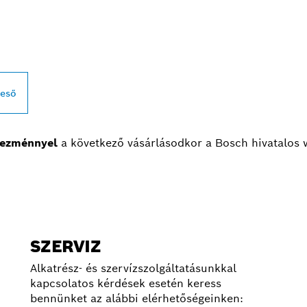
L KERESKEDŐK
reső
ezménnyel
a következő vásárlásodkor a Bosch hivatalos
SZERVIZ
Alkatrész- és szervízszolgáltatásunkkal
kapcsolatos kérdések esetén keress
bennünket az alábbi elérhetőségeinken: