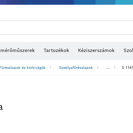
s mérőműszerek
Tartozékok
Kéziszerszámok
Szol
Fűrészlapok és körkivágók
Szablyafűrészlapok
...
S 114
a