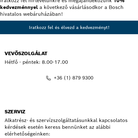
Iratkozz fel hírlevelünkre és megajándékozunk
10%
kedvezménnyel
a következő vásárlásodkor a Bosch
hivatalos webáruházában!
Iratkozz fel és élvezd a kedvezményt!
VEVŐSZOLGÁLAT
Hétfő - péntek:
8.00-17.00
+36 (1) 879 9300
kapcsolat.pt@hu.bosch.com
SZERVIZ
Alkatrész- és szervízszolgáltatásunkkal kapcsolatos
kérdések esetén keress bennünket az alábbi
elérhetőségeinken: