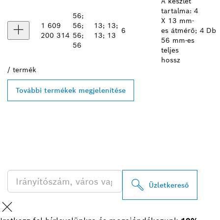
A készlet
tartalma: 4
56;
X 13 mm-
1 609
56;
13; 13;
6
es átmérő;
4 Db
200 314
56;
13; 13
56 mm-es
56
teljes
hossz
/
termék
További termékek megjelenítése
A LEGKÖZELEBBI BOSCH
PROFESSIONAL
KERESKEDŐK KERESÉSE
Üzletkereső