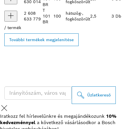
630 014
fogköszörült
BR
T
2 608
hátszög-,
101
100
2,5
3 Db
633 779
fogköszörült
BR
/
termék
További termékek megjelenítése
A LEGKÖZELEBBI BOSCH
PROFESSIONAL
KERESKEDŐK KERESÉSE
Üzletkereső
Iratkozz fel hírlevelünkre és megajándékozunk
10%
kedvezménnyel
a következő vásárlásodkor a Bosch
hivatalos webáruházában!