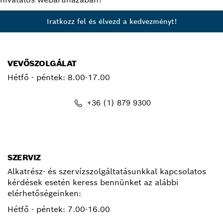
Iratkozz fel és élvezd a kedvezményt!
VEVŐSZOLGÁLAT
Hétfő - péntek:
8.00-17.00
+36 (1) 879 9300
kapcsolat.pt@hu.bosch.com
SZERVIZ
Alkatrész- és szervízszolgáltatásunkkal kapcsolatos
kérdések esetén keress bennünket az alábbi
elérhetőségeinken:
Hétfő - péntek:
7.00-16.00