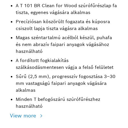
A T 101 BR Clean for Wood szúrófűrészlap fa
tiszta, egyenes vágására alkalmas
Precíziósan köszörült fogazata és kúposra
csiszolt lapja tiszta vágásra alkalmas
Magas széntartalmú acélból készül, puhafa
és nem abrazív faipari anyagok vágásához
használható
A fordított fogkialakítás
szálkásodásmentesen vágja a felső felületet
Sűrű (2,5 mm), progresszív fogosztása 3–30
mm vastagságú faipari anyagok vágására
alkalmas
Minden T befogószárú szúrófűrészhez
használható
View more