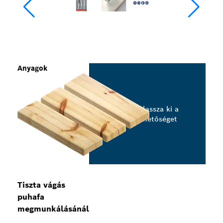
Anyagok
Válassza ki a
lehetőséget
Tiszta vágás
puhafa
megmunkálásánál