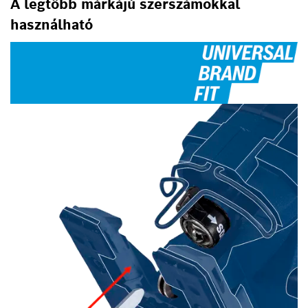
A legtöbb márkájú szerszámokkal
használható