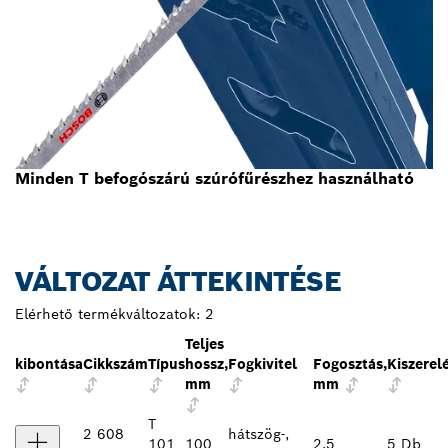
Minden T befogószárú szúrófűrészhez használható
VÁLTOZAT ÁTTEKINTÉSE
Elérhető termékváltozatok:
2
Teljes
kibontása
Cikkszám
Típus
hossz,
Fogkivitel
Fogosztás,
Kiszerel
mm
mm
T
2 608
hátszög-,
101
100
2,5
5 Db