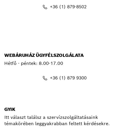
+36 (1) 879-8502
info.bsc@hu.bosch.com
WEBÁRUHÁZ ÜGYFÉLSZOLGÁLATA
Hétfő - péntek: 8.00-17.00
+36 (1) 879 9300
shop@hu.bosch.com
GYIK
Itt választ találsz a szervízszolgáltatásaink
témakörében leggyakrabban feltett kérdésekre.