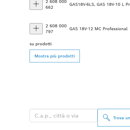
2 608 000
GAS18V-6LS, GAS 18V-10 L Pr
662
2 608 000
GAS 18V-12 MC Professional
797
su
prodotti
Mostra più prodotti
TROVA UN RI
PROFESSIONA
Trova un