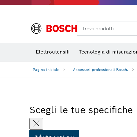
Termocamere e Thermo Detector
Trova prodotti
Elettroutensili
Tecnologia di misurazio
Pagina iniziale
Accessori professionali Bosch.
Scegli le tue specifiche
Seleziona variante