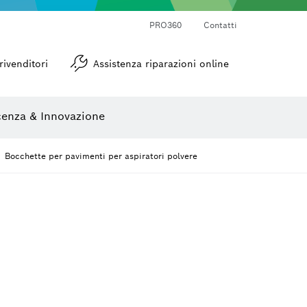
PRO360
Contatti
Goniometri e inclinometri
rivenditori
Assistenza riparazioni online
enza & Innovazione
Bocchette per pavimenti per aspiratori polvere