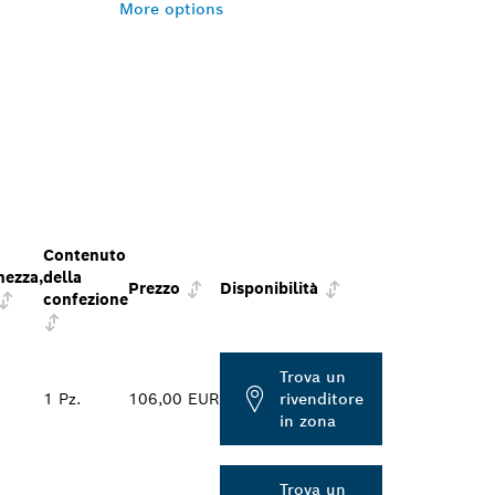
More options
Contenuto
hezza,
della
Prezzo
Disponibilità
confezione
Trova un
1 Pz.
106,00 EUR
rivenditore
in zona
Trova un