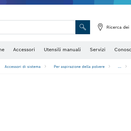
Telecamere da ispezione
Ricerca dei 
ne
Accessori
Utensili manuali
Servizi
Conosc
Accessori di sistema
Per aspirazione della polvere
...