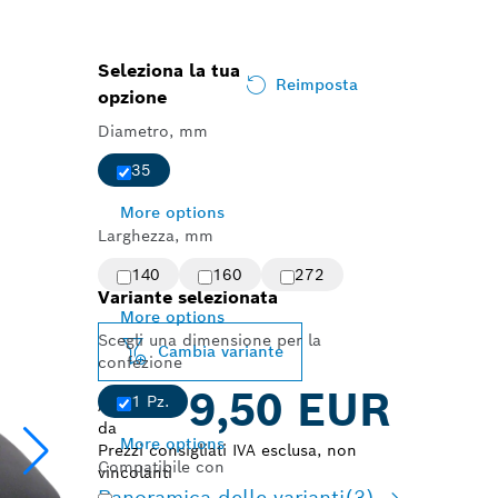
Seleziona la tua
Reimposta
opzione
Diametro, mm
35
More options
Larghezza, mm
140
160
272
Variante selezionata
More options
Scegli una dimensione per la
Cambia variante
confezione
9,50 EUR
1 Pz.
A partire
da
More options
Prezzi consigliati IVA esclusa, non
Compatibile con
vincolanti
Panoramica delle varianti
(3)