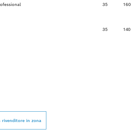
ofessional
35
160
35
140
VENDITORE BOSCH
L NELLE VICINANZ
 rivenditore in zona