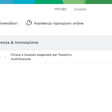
PRO360
Contatti
Goniometri e inclinometri
rivenditori
Assistenza riparazioni online
enza & Innovazione
Chiave a bussola esagonale per fresatrici
.
multifunzione