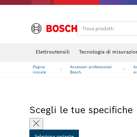
Termocamere e Thermo Detector
Trova prodotti
Elettroutensili
Tecnologia di misurazio
Pagina
Accessori professionali
A
iniziale
Bosch.
s
Scegli le tue specifiche
Seleziona variante