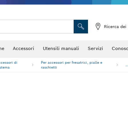
Telecamere da ispezione
Ricerca dei 
ne
Accessori
Utensili manuali
Servizi
Conosc
ccessori di
Per accessori per fresatrici, pialle e
..
istema
raschietti