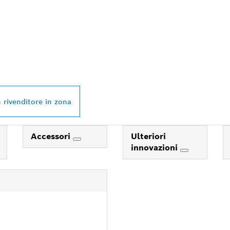
VENDITORE BOSCH
L NELLE VICINANZ
 rivenditore in zona
Accessori
Ulteriori
innovazioni