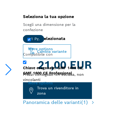
Seleziona la tua opzione
Scegli una dimensione per la
confezione
Variante selezionata
1 Pz.
More options
Cambia variante
Compatibile con
21,00 EUR
Chiave esagonale: GMF 1400 CE,
GMF 1600 CE Professional
Prezzi consigliati IVA esclusa, non
vincolanti
More options
Trova un rivenditore in
zona
Panoramica delle varianti
(1)