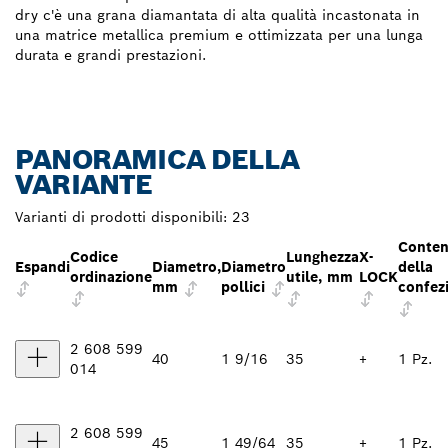
dry c'è una grana diamantata di alta qualità incastonata in
una matrice metallica premium e ottimizzata per una lunga
durata e grandi prestazioni.
PANORAMICA DELLA
VARIANTE
Varianti di prodotti disponibili:
23
Conten
Codice
Lunghezza
X-
Espandi
Diametro,
Diametro
della
ordinazione
utile, mm
LOCK
mm
pollici
confez
2 608 599
40
1 9/16
35
+
1 Pz.
014
2 608 599
45
1 49/64
35
+
1 Pz.