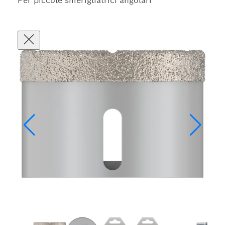
Per piccole smerigliatrici angolari