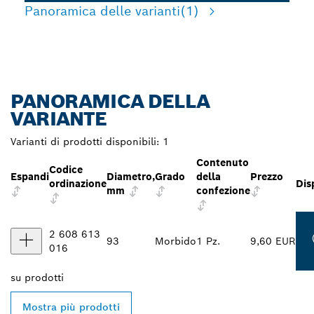
Panoramica delle varianti
(1)
PANORAMICA DELLA
VARIANTE
Varianti di prodotti disponibili:
1
Contenuto
Codice
Espandi
Diametro,
Grado
della
Prezzo
ordinazione
Dis
mm
confezione
2 608 613
93
Morbido
1 Pz.
9,60 EUR
016
su
prodotti
Mostra più prodotti