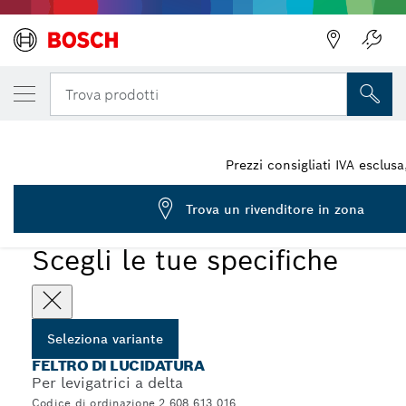
LA TUA VARIANTE SELEZIONATA
Feltro di lucidatura
Trova prodotti
2 608 613 016
...
Feltro di lucidatura per levigatrici a delta
Prezzi consigliati IVA esclusa
Trova un rivenditore in zona
Scegli le tue specifiche
Seleziona variante
FELTRO DI LUCIDATURA
Per levigatrici a delta
Codice di ordinazione 2 608 613 016