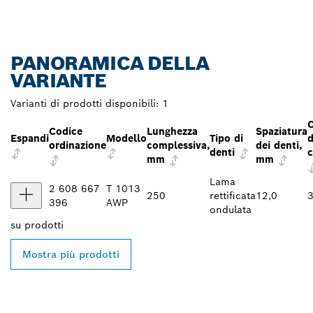
PANORAMICA DELLA
VARIANTE
Varianti di prodotti disponibili:
1
Codice
Lunghezza
Spaziatura
Espandi
Modello
Tipo di
d
ordinazione
complessiva,
dei denti,
denti
c
mm
mm
Lama
2 608 667
T 1013
250
rettificata
12,0
3
396
AWP
ondulata
su
prodotti
Mostra più prodotti
TROVA UN RIVENDITORE