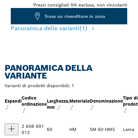
Prezzi consigliati IVA esclusa, non vincolanti
Trova un rivenditore in zona
Panoramica delle varianti
(1)
PANORAMICA DELLA
VARIANTE
Varianti di prodotti disponibili:
1
Codice
Tipo di
Espandi
Larghezza,
Materiale
Denominazione
ordinazione
prodot
mm
2 608 691
60
HM
SM 60 HMS
Lama
012