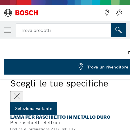
LA TUA VARIANTE SELEZIONATA
Lama raschietto SM 60 HMS
Trova prodotti
2 608 691 012
...
Lame per raschietto SM 60 HMS
P
Trova un rivenditore
Scegli le tue specifiche
Seleziona variante
LAMA PER RASCHIETTO IN METALLO DURO
Per raschietti elettrici
Codice di ordinazione 2 608 691 012