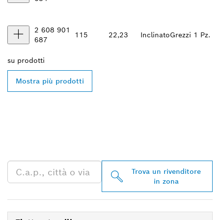
2 608 901
115
22,23
Inclinato
Grezzi
1 Pz.
687
su
prodotti
Mostra più prodotti
TROVA UN RIVENDITORE
BOSCH PROFESSIONAL
NELLE VICINANZE
Trova un rivenditore
in zona