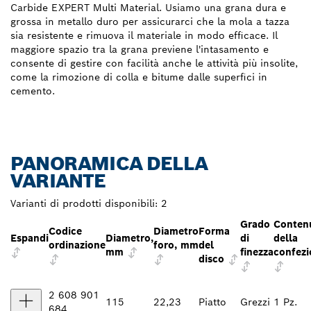
Carbide EXPERT Multi Material. Usiamo una grana dura e
grossa in metallo duro per assicurarci che la mola a tazza
sia resistente e rimuova il materiale in modo efficace. Il
maggiore spazio tra la grana previene l'intasamento e
consente di gestire con facilità anche le attività più insolite,
come la rimozione di colla e bitume dalle superfici in
cemento.
PANORAMICA DELLA
VARIANTE
Varianti di prodotti disponibili:
2
Grado
Conten
Codice
Diametro
Forma
Espandi
Diametro,
di
della
ordinazione
foro, mm
del
mm
finezza
confezi
disco
2 608 901
115
22,23
Piatto
Grezzi
1 Pz.
684