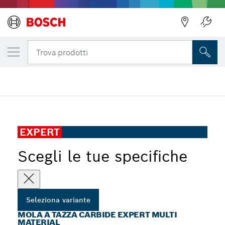
Indietro
LA TUA VARIANTE SELEZIONATA
Mola a tazza Carbide EXPERT Multi Materia
Indietro
Trova prodotti
...
Mola a tazza Carbide EXPERT Multi Material, a grana grossa
EXPERT
Scegli le tue specifiche
Seleziona variante
MOLA A TAZZA CARBIDE EXPERT MULTI
MATERIAL