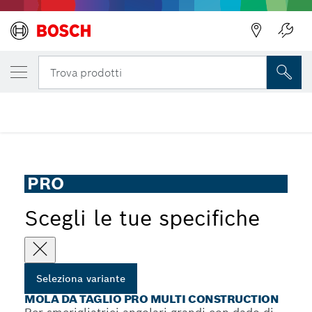
LA TUA VARIANTE SELEZIONATA
Mola da taglio PRO Multi Construction
Trova prodotti
Mola da taglio PRO Multi Construction per smerigliatrici
...
angolari grandi, foro 22,23 mm
PRO
Scegli le tue specifiche
Seleziona variante
MOLA DA TAGLIO PRO MULTI CONSTRUCTION