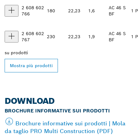
2 608 602
AC 46 S
180
22,23
1,6
1 P
766
BF
2 608 602
AC 46 S
230
22,23
1,9
1 P
767
BF
su
prodotti
Mostra più prodotti
DOWNLOAD
BROCHURE INFORMATIVE SUI PRODOTTI
Brochure informative sui prodotti | Mola
da taglio PRO Multi Construction (PDF)