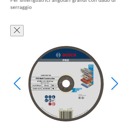
Per smerigliatrici angolari grandi con dado di
serraggio