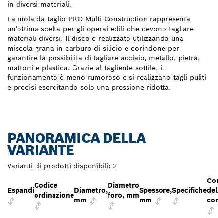
in diversi materiali.
La mola da taglio PRO Multi Construction rappresenta
un'ottima scelta per gli operai edili che devono tagliare
materiali diversi. Il disco è realizzato utilizzando una
miscela grana in carburo di silicio e corindone per
garantire la possibilità di tagliare acciaio, metallo, pietra,
mattoni e plastica. Grazie al tagliente sottile, il
funzionamento è meno rumoroso e si realizzano tagli puliti
e precisi esercitando solo una pressione ridotta.
PANORAMICA DELLA
VARIANTE
Varianti di prodotti disponibili:
2
Co
Codice
Diametro
Espandi
Diametro,
Spessore,
Specifiche
del
ordinazione
foro, mm
mm
mm
co