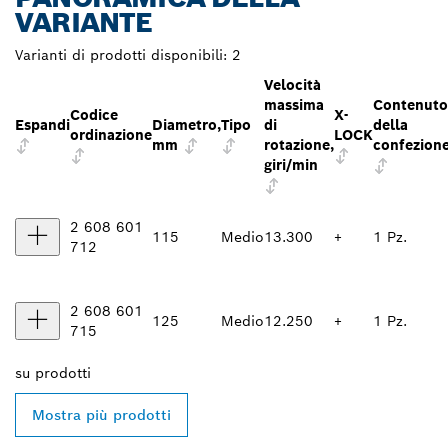
VARIANTE
Varianti di prodotti disponibili:
2
Velocità
massima
Contenuto
Codice
X-
Espandi
Diametro,
Tipo
di
della
ordinazione
LOCK
mm
rotazione,
confezion
giri/min
2 608 601
115
Medio
13.300
+
1 Pz.
712
2 608 601
125
Medio
12.250
+
1 Pz.
715
su
prodotti
Mostra più prodotti