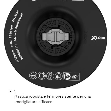
1
Plastica robusta e termoresistente per una
smerigliatura efficace