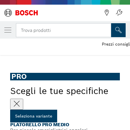
LA TUA VARIANTE SELEZIONATA
Platorello PRO medio
Trova prodotti
Platorello PRO per smerigliatrici angolari piccole, X-Lock,
Prezzi consigl
...
medio
PRO
Scegli le tue specifiche
Seleziona variante
PLATORELLO PRO MEDIO