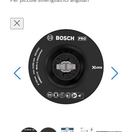
Per piccole smerigliatrici angolari