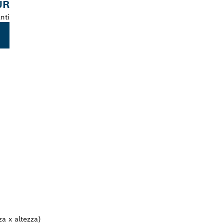
UR
nti
a x altezza)