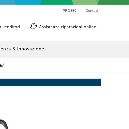
PRO360
Contatti
Goniometri e inclinometri
rivenditori
Assistenza riparazioni online
enza & Innovazione
de)