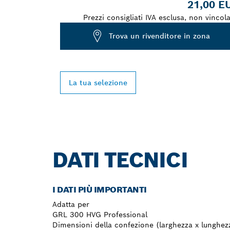
21,00 E
Prezzi consigliati IVA esclusa, non vincola
Trova un rivenditore in zona
La tua selezione
DATI TECNICI
I DATI PIÙ IMPORTANTI
Adatta per
GRL 300 HVG Professional
Dimensioni della confezione (larghezza x lunghezz