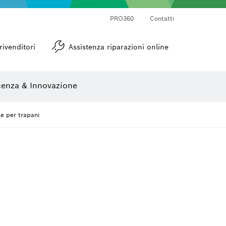
PRO360
Contatti
Goniometri e inclinometri
rivenditori
Assistenza riparazioni online
enza & Innovazione
le per trapani