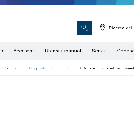
Telecamere da ispezione
Ricerca dei 
ne
Accessori
Utensili manuali
Servizi
Conosc
Set
Set di punte
...
Set di frese per fresatura manua