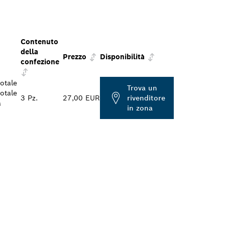
Contenuto
della
Prezzo
Disponibilità
confezione
otale
Trova un
otale
3 Pz.
27,00 EUR
rivenditore
a
in zona
E