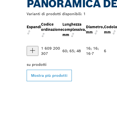
PANORAMICA DE
Varianti di prodotti disponibili:
1
Codice
Lunghezza
Espandi
Diametro,
Codolo
ordinazione
complessiva,
mm
mm
mm
1 609 200
16; 16;
60; 65; 48
6
307
16-7
su
prodotti
Mostra più prodotti
TROVA UN RI
PROFESSIONA