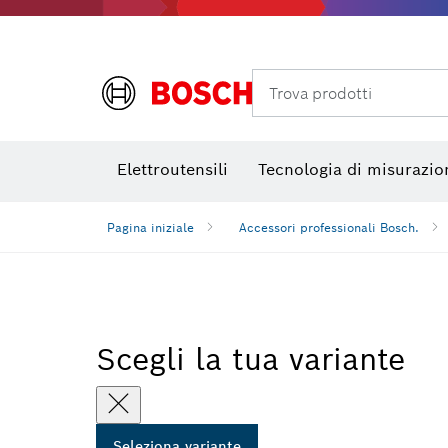
Termocamere e Thermo Detector
Trova prodotti
Elettroutensili
Tecnologia di misurazio
Pagina iniziale
Accessori professionali Bosch.
Scegli la tua variante
Seleziona variante