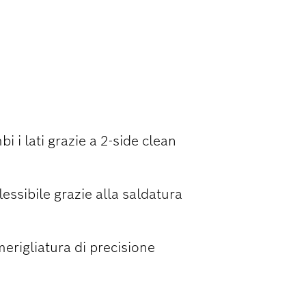
APPI NEL
LAMINATO
i i lati grazie a 2-side clean
essibile grazie alla saldatura
merigliatura di precisione