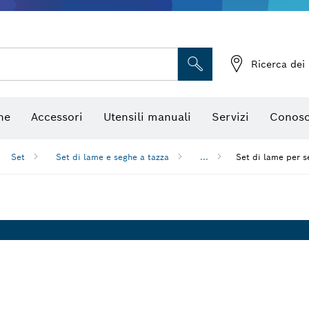
Telecamere da ispezione
Ricerca dei 
ne
Accessori
Utensili manuali
Servizi
Conosc
Set
Set di lame e seghe a tazza
...
Set di lame per 