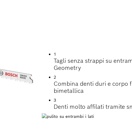
ISIONE SENZA STR
ANI DI LAVORO IN 
1
Tagli senza strappi su entramb
Geometry
2
Combina denti duri e corpo fl
bimetallica
3
Denti molto affilati tramite s