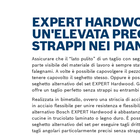
EXPERT HARDWO
UN'ELEVATA PREC
STRAPPI NEI PIA
Assicurare che il “lato pulito” di un taglio con segh
parte visibile del materiale di lavoro è sempre stat
falegnami. A volte è possibile capovolgere il pezzo
tenere capovolto il seghetto stesso. Oppure è poss
seghetto alternativo del set EXPERT Hardwood. Gra
offre un taglio perfetto senza strappi su entrambi i
Realizzata in bimetallo, ovvero una striscia di acc
in acciaio flessibile per unire resistenza e flessibi
alternativo Bosch EXPERT Hardwood è abbastanza 
cucine in truciolato laminato o legno duro. È possi
seghetto alternativo del set per eseguire tagli dri
tagli angolari particolarmente precisi senza stra