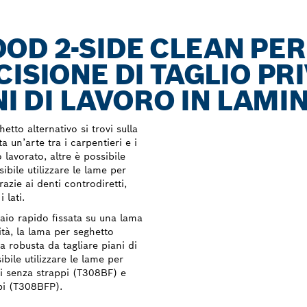
OD 2-SIDE CLEAN PER
ISIONE DI TAGLIO PRI
NI DI LAVORO IN LAMI
etto alternativo si trovi sulla
a un’arte tra i carpentieri e i
 lavorato, altre è possibile
ibile utilizzare le lame per
zie ai denti controdiretti,
 lati.
iaio rapido fissata su una lama
lità, la lama per seghetto
robusta da tagliare piani di
bile utilizzare le lame per
tti senza strappi (T308BF) e
ppi (T308BFP).