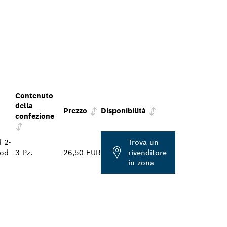
Contenuto
della
Prezzo
Disponibilità
confezione
 2-
Trova un
ood
3 Pz.
26,50 EUR
rivenditore
in zona