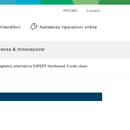
PRO360
Contatti
Goniometri e inclinometri
rivenditori
Assistenza riparazioni online
enza & Innovazione
seghetto alternativo EXPERT Hardwood 2-side clean