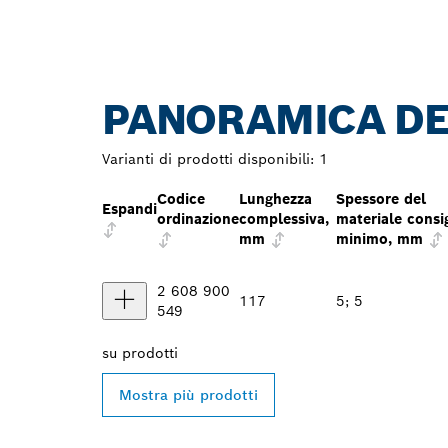
PANORAMICA DE
Varianti di prodotti disponibili:
1
Codice
Lunghezza
Spessore del
Espandi
ordinazione
complessiva,
materiale consi
mm
minimo, mm
2 608 900
117
5; 5
549
su
prodotti
Mostra più prodotti